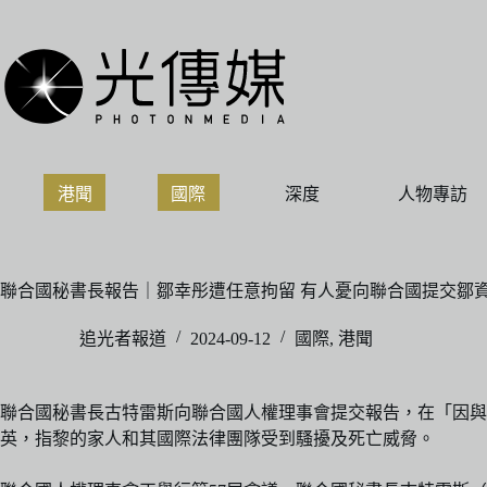
跳
至
主
要
內
容
港聞
國際
深度
人物專訪
聯合國秘書長報告｜鄒幸彤遭任意拘留 有人憂向聯合國提交鄒
追光者報道
2024-09-12
國際
,
港聞
聯合國秘書長古特雷斯向聯合國人權理事會提交報告，在「因與
英，指黎的家人和其國際法律團隊受到騷擾及死亡威脅。