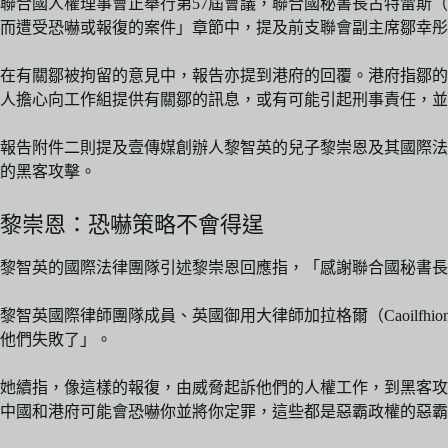
聯合國人權理事會正舉行第57屆會議，聯合國秘書長古特雷斯（Antóni
而遭受恐嚇或報復的案件」章節中，提及前支聯會副主席鄒幸彤
在有關鄒被拘留的意見中，報告亦提到港府的回覆。港府指鄒的
人擔心向工作組提供有關鄒的訊息，或有可能引起刑事責任，並
報告附件二則提及壹傳媒創辦人黎智英的兒子黎崇恩及其國際法
的黑客攻擊。
黎崇恩：恐嚇策略不會得逞
黎智英的國際法律團隊引述黎崇恩回應指，「感謝聯合國秘書長
黎智英國際律師團隊成員、英國御用大律師加拉格爾（Caoilfhi
他們失敗了」。
她續指，像這樣的報復，由威脅起訴他們的人權工作，到黑客攻
中國和港府可能會恐嚇你並將你定罪，這些都是惡霸政權的惡霸