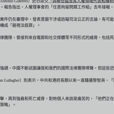
o Guterres）近日提交
「與聯合國及其人權領域代表和機制
。報告指出，人權理事會的「任意拘留問題工作組」去年接報，
案件仍在審理中，發表意圖干涉或妨礙司法公正的言論，有可能
構成「藐視法庭罪」。
律團隊，曾接到來自電郵和社交媒體等不同形式的威脅，包括死
強調，中國不斷試圖讓我和我們的國際法律團隊噤聲，但這些恐
onn Gallagher）則表示，中共和港府長期以來一直騷擾黎
擊，再到強姦和死亡威脅，對她個人來說是痛苦的，「他們正在
策略」。