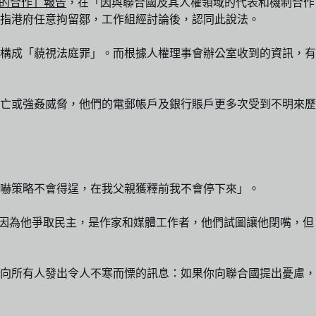
的合作」報告
，在「因與聯合國及其人權領域的代表和機制合作
指港府任意拘留鄒，工作組經討論後，認同此說法。
構成「藐視法庭罪」。而根據人權理事會辦公室收到的資訊，有
亡或強姦威脅，他們的電郵帳戶及銀行賬戶更多次受到不明來歷
嚇策略不會得逞，在我父親獲釋前我不會停下來」。
智英，「因為他爭取民主，是作家和媒體工作者，他們試圖讓他閉嘴，但
向所有人發出令人不寒而慄的訊息：如果你向聯合國提出憂慮，