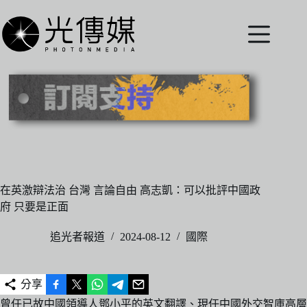
跳
至
主
要
內
容
在英激辯法治 台灣 言論自由 高志凱：可以批評中國政
府 只要是正面
追光者報道
2024-08-12
國際
分享
曾任已故中國領導人鄧小平的英文翻譯、現任中國外交智庫高層