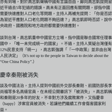
亦有到場，對於高志凱聲稱中國有言論自由，鄺向高志凱提問習
近平過去5年犯過的錯誤。高未有正面回應有關問題，卻指中國
需要快速應對人口老化等問題，主持人再補充提問：「你是否認
為習近平應對人口老化問題不夠迅速？」高志凱即時否認，說中
央政府、國務院和地方政府都需要快速應對。
談到台灣，高志凱重申中國官方立場，指中國是聯合國常任理事
國中，「唯一未完成統一的國家」。不過，主持人質疑台灣僅有
12%民意支持「統一」，高志凱強調「『一中政策』並非由台灣
人民決定」（It’s not up to the people in Taiwan to decide about the
“One China Policy”.）
慶幸秦剛被消失
談及中國法治，主持人提到中國前外交部長秦剛、前國防部長李
尚福等多名高級官員，在未經公開審訊下「被消失」。高志凱稱
和秦剛是20多年的好友，不幸對方涉及腐敗案件，又指慶幸
（happy）涉案官員被消失，若讓他們繼續工作會傷害國家利
益。