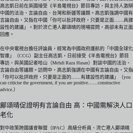
高志凱日前在英國接受《半島電視台》節目專訪，與主持人激辯
中國的法治、言論自由、台灣和新疆等議題。高志凱強調中國有
言論自由，又指在中國「你可以批評政府，只要是正面……具建
設性的建議」。對於流亡港人鄺頌晴的現場提問，高卻未有正面
回應。
在中央電視台擔任評論員，經常為中國政府護航的「中國全球化
智庫」（CCG）副主任高志凱，日前接受《半島電視台》節目
專訪，與英國記者哈山（Mehdi Raza Hasan）對談中國的法治、
言論自由等議題。訪問中，高志凱強調在中國有言論自由，又指
「你可以批評政府，只要是正面的……有建設性的建議」（you
can criticise the government, if you are positive……constructive
advice.）
鄺頌晴促證明有言論自由 高：中國需解決人口
老化
對中政策跨國議會聯盟（IPAC）高級分析員、流亡港人鄺頌晴