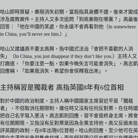
哈山即時質疑，秦剛消失初期，當局指其身體不適，後來才變成
涉及腐敗案件。主持人又多次追問「到底秦剛在哪裏？」高最後
回答：「他在中國的某處，你永遠不會再看到他（In somewhere
in China, you’ll never see him.）」
哈山又建議高不要太高興，指中國式法治「會把不喜歡的人消
失」（In China, you just disappear if they don’t like you.）主持人又
打趣道，「你要注意一點，如果今晚失言可能會消失」，高志凱
回應稱，「如果我消失，希望你會保釋我出來」。
主持稱習是獨裁者 高指英國8年有6位首相
對於中國的政治制度，主持人稱中國國家主席習近平是「獨裁
者」，不但取消任期限制，連任時又沒有任何反對票，在任時還
把自己名字寫入憲法。高志凱則回應，習不會是終身主席，將會
有任期期限，又指沒有反對票是因為全黨支持他。高又反過來批
評英國的政制，在8年出現6位首相。哈山則回應，至少他可在英
國白金漢宮前參與集會抗議，而每個英國公民也都可以在選舉中