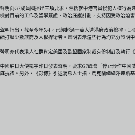
聲明向G7成員國提出三項要求，包括就中港官員侵犯人權行為
檢討目前的工作及留學簽證、政治庇護計劃，支持因受政治迫害
聲明指出，截至今年5月，已經超過一萬人遭港府政治檢控、1,
續打壓少數族裔及人權捍衛者。聲明表示這些行為均充分證明中
聲明亦代表港人社群肯定美國及歐盟國家制裁有份制訂及執行《
中國駐日大使楊宇昨日發表聲明，要求G7峰會「停止炒作中國
庭抗禮。另外，《彭博》引述消息人士指，烏克蘭總總澤連斯基