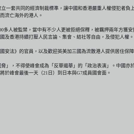
建立一套共同的經濟制裁標準，讓中國和香港嚴重人權侵犯者負
而流亡海外的港人。
400多人被監禁，當中有不少人更被拒絕保釋，被羈押兩年方獲
國及香港持續打壓人民言論、集會、結社等自由，及侵犯人權。
國安法》的官員，以及歡迎英美加三國為流散港人提供居住保障
威脅」，不得使峰會成為「反華遏華」的「政治表演」。中國亦於
將於峰會最後一天（21日）到日本與G7成員國會面。