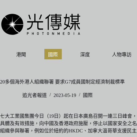
跳
至
主
要
內
容
港聞
國際
深度
人物專訪
20多個海外港人組織聯署 要求G7成員國制定經濟制裁標準
追光者報道
2023-05-19
國際
七大工業國集團今日（19日）起在日本廣島召開一連三日峰會，
具體及有效措施，向中國及香港政府施壓，停止以國家安全之名
組織參與聯署，例如位於紐約的HKDC、加拿大溫哥華支援民