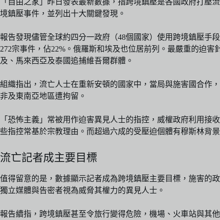
「自由之家」昨日發表最新數據，指跨境鎮壓是各國政府打壓流亡異
境鎮壓事件，並列出十大關鍵發現。
報告發現儘管全球約四分一政府（48個國家）使用跨境鎮壓手段，
272宗事件，佔22%。俄羅斯和埃及也位居前列。最嚴重的迫
及、馬來西亞及泰國追捕維吾爾群體。
組織指出，流亡人士在重新安頓的國家中，當局與施害國合作，
非及東南亞地區遭拘留。
「恐怖主義」常被用作迫害異見人士的指控，威權政府利用接收
些指控常基於宗教理由。而超過六成的受壓迫個體有穆斯林背
流亡記者成主要目標
值得留意的是，數據顯示記者成為跨境鎮壓主要目標，施害的政權
獨立媒體與告密者視為威脅其權力的異見人士。
報告續指，跨境鎮壓甚至令旅行變得危險，機場、火車站與其他