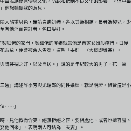
中華民族優秀傳統文化，防範和抵制不良文化的影響」。但中華
」他想聽聽我的意見。
閩人酷重男色，無論貴賤妍媸，各以其類相結，長者為契兄，少
，至有他淫而告訐者，名曰㚻奸。」
了契細佬的家門，契細佬的爹娘就當他是自家女婿般疼惜。日後
花惹草，便會被舊人告發，這叫「㚻奸」（大概即雞姦）。
，與講衾裯之好，以父自居。」說的是年紀較大的男子，花一筆
三遷」講述許季芳與尤瑞郎的同性婚姻，就是明證。儘管這是小
位⋯⋯」
時，見他微微含笑，絕無拒絕之容，要相處他，或者也還容易。
娶他回來」，表明兩人可結為「夫妻」。