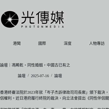
跳
至
主
要
內
容
港聞
國際
深度
人物專訪
論壇｜馮睎乾・同性婚姻，中國古已有之
論壇
2025-07-16
論壇
香港終審法院於2023年就「岑子杰訴律政司司長案」頒下裁決
侶權利。近日港府履行終院的裁決，向立法會提出《同性伴侶關