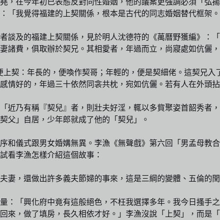
堯，在今年初已表態反對同性婚姻，他的議案更強調必須「弘揚
：「我覺得福建的上契關係，根本是古代的同志婚姻替代框架。
者談及的福建上契關係，見於明人沈德符的《萬曆野獲編》：「
娶妻諸費，俱取辦於契兄。其相愛者，年過而立，尚寢處如伉儷
，便上契：年長的，便喚作契哥；年輕的，便是契細佬。這契兄入
感情好的，年過三十依然同衾共枕，宛如伉儷。若有人在外頭拈
：「近乃有稱『契兒』者，則壯夫好淫，輒以多貲聚姿首韶秀者
契父」自居，少年郎就成了他的「契兒」。
序和儀式跟男女婚媾無異。李漁《無聲戲》第六回「男孟母教合
試看李漁怎樣介紹這個故事：
夫妻，還做出許多義夫節婦的事來，這是三綱的變體、五倫的閏
量：「興化府中竟有這般絕色，不枉我選擇多年。我今日搔手之
回來，做了填房，長久相依才好。」李漁沒說「上契」，而是「