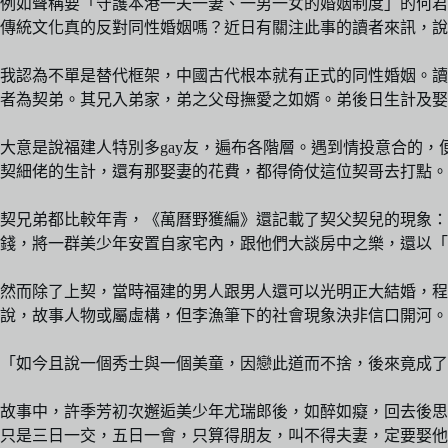
例如聲稱要「守護本港一夫一妻、一男一女的婚姻制度」的何君
傳統文化真的反對同性婚姻嗎？近日有關注此事的讀者來訊，說
我認為不單是替代框架，中國古代根本就有正式的同性婚姻。讀
者為契弟。其兄入弟家，弟之父母撫愛之如婿。弟後日生計及
大意是說福建人特別多gay友，遍布各階層。遇到情投意合的
契細佬的生計，還有那娶妻的花費，都得倚仗這位契哥去打點。
契兄弟都比較年青，《萬曆野獲編》還記載了契父契兒的現象
錢，將一群美少年安置自家宅內，跟他們大談房中之樂，還以「
然而除了上契，當時福建的男人跟男人還可以光明正大結婚，程
說，故事人物或屬虛構，但李漁筆下的社會現象決非信口開河。
「如今且說一個秀士與一個美童，因戀此道而不捨，後來竟成了
故事中，許季芳初次邂逅美少年尤瑞郎後，如醉如癡，回去後思
只是三日一交，五日一會，只算得朋友，叫不得夫妻，定要娶他