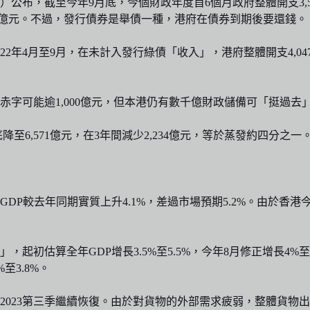
公布，截至今年9月底，今個財政年度首6個月政府整體開支3,556
77億元。不過，發行債券是舉債一種，港府在債券到期後要還錢。
年4月至9月，在未計入發行綠債「收入」，港府整體開支4,047億
字可能逾1,000億元，但本港仍有數千億財政儲備可「挺過去
底降至6,571億元，在3年間減少2,234億元，等於蒸發約四分之一
DP較去年同期實質上升4.1%，差過市場預期5.2%。由於香港今
起初估算全年GDP增長3.5%至5.5%，今年8月修正增長4
至3.8%。
2023第三季繼續恢復。由於對貨物的外部需求疲弱，整體貨物