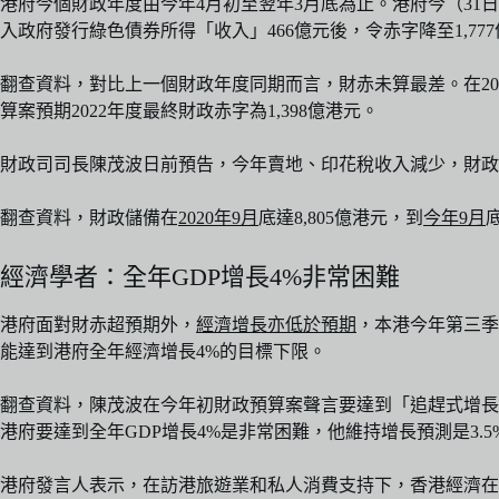
港府今個財政年度由今年4月初至翌年3月底為止。港府今（31日）
入政府發行綠色債券所得「收入」466億元後，令赤字降至1,7
翻查資料，對比上一個財政年度同期而言，財赤未算最差。在2022
算案預期2022年度最終財政赤字為1,398億港元。
財政司司長陳茂波日前預告，今年賣地、印花稅收入減少，財政赤
翻查資料，財政儲備在
2020年9月
底達8,805億港元，到
今年9月
經濟學者：全年GDP增長4%非常困難
港府面對財赤超預期外，
經濟增長亦低於預期
，本港今年第三季G
能達到港府全年經濟增長4%的目標下限。
翻查資料，陳茂波在今年初財政預算案聲言要達到「追趕式增長」，
港府要達到全年GDP增長4%是非常困難，他維持增長預測是3.5%
港府發言人表示，在訪港旅遊業和私人消費支持下，香港經濟在