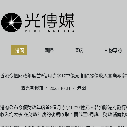
跳
至
主
要
內
容
港聞
國際
深度
人物專訪
香港今個財政年度首6個月赤字1777億元 扣除發債收入實際赤字2
追光者報道
2023-10-31
港聞
港府公布今個財政年度首6個月赤字1,777億元。若扣除港府發
收入均大多 在財政年度的後期收取。而截至9月底，財政儲備約6,