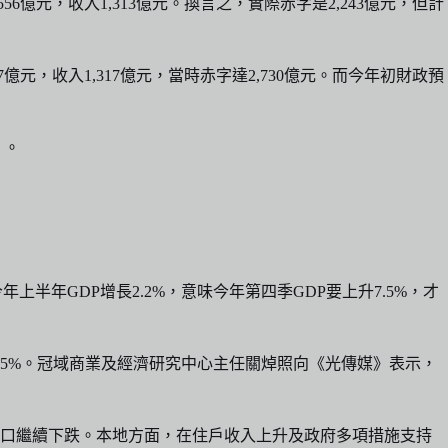
億元，收入1,313億元。換言之，實際赤字是2,243億元，但計
元，收入1,317億元，當時赤字達2,730億元。而今年初財政預
」。
。
年上半年GDP增長2.2%，意味今年第四季GDP要上升7.5%，才
%至5%。冠域商業及經濟研究中心主任關焯照向《光傳媒》表示，
出口繼續下跌。本地方面，在住戶收入上升及政府多項措施支持