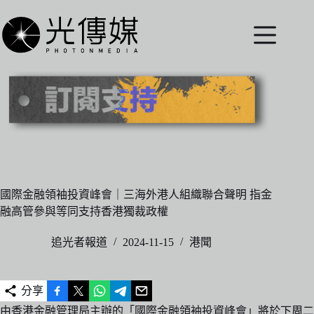
跳
至
主
要
內
容
國際金融領袖投資峰會｜三海外港人組織聯合聲明 指金
融高管參與等同支持香港獨裁政權
追光者報道
2024-11-15
港聞
分享
由香港金融管理局主辦的「國際金融領袖投資峰會」將於下周二