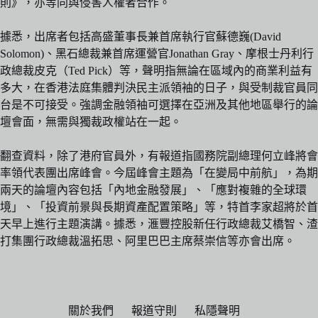
則》，亦等同與侵害人權者合作。
據悉，出席者包括高盛董事長兼首席執行官蘇德巍(David
Solomon)、黑石總裁兼首席運營官Jonathan Gray、摩根士丹利行
政總裁皮克（Ted Pick）等，聲明指無論在區域內的商業利益有
多大，在香港法庭集體判決民主派領袖的日子，與受制裁官員同
台是不可接受。強調金融領袖可選擇在亞洲及其他地區舉行的論
壇會面，無需與獨裁政權站在一起。
翻查資料，除了港府官員外，有報道指國務院副總理何立峰將會
率領代表團出席峰會。今屆峰會主題為「在變局中前航」，為期
兩天的論壇內容包括「內地金融發展」、「應對複雜的全球環
境」、「投資前景與長期資產配置策略」等，特首李家超將於首
天早上進行主題演講。據悉，滙豐控股新任行政總裁艾橋智、渣
打集團行政總裁溫拓思、阿里巴巴主席蔡崇信等亦會出席。
關於我們
報道守則
私隱聲明