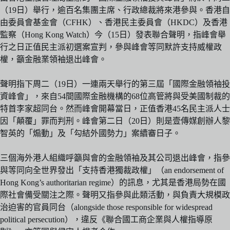
（19日）舉行，逾百名集團主席、行政總裁將來港參與。香港自
由委員會基金會（CFHK）、香港民主委員會（HKDC）及香港
監察（Hong Kong Watch）今（15日）發表聯合聲明，指峰會舉
行之日正值民主派初選案宣判，參與峰會等同默許支持威權政
權，籲金融業領袖退出峰會。
聲明指下周二（19日）一連兩天舉行的第三屆「國際金融領袖投
資峰會」，來自54間國際金融機構的68位高管將與受美國制裁的
特首李家超同台。然而峰會開幕當日，正值香港45名民主派人士
因「顛覆」罪而判刑。峰會第二日（20日）則是壹傳媒創辦人黎
智英的「煽動」及「勾結外國勢力」案續審日子。
三個海外港人組織呼籲與會的金融領袖及其公司退出峰會，指參
與等同向全世界發出「支持香港獨裁政權」（an endorsement of
Hong Kong’s authoritarian regime）的訊息，尤其是香港局勢在國
際社會備受關注之際。聲明又指參與此類活動，與負責大規模政
治迫害的官員同台（alongside those responsible for widespread
political persecution），違反《聯合國工商企業與人權指導原