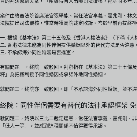
直的判決感到失望，「咁難得有人出嚟司法覆核，拖咗咁多年…
案件由終審法院首席法官張舉能、常任法官李義、霍兆剛、林文瀚
法院提出司法覆核，惟當時獲高院裁定敗訴。岑於早前再提終極
一. 根據《基本法》第二十五條及《香港人權法案》（下稱《
二. 香港法律未能為同性伴侶提供婚姻以外的替代方法是否違憲
三. 不承認海外同性婚姻是否違憲。
有關問題一，終院一致駁回。判辭指在《基本法》第三十七條及
釋」為把權利授予同性婚因或承認外地同性婚姻。
就問題三，終院亦一致駁回，即「不承認海外同性婚姻」並不違
終院：同性伴侶需要有替代的法律承認框架 
就問題二，終院以三比二裁定違憲，常任法官李義、霍兆剛、
「低人一等」，並感到這種關係不值得獲得承認。