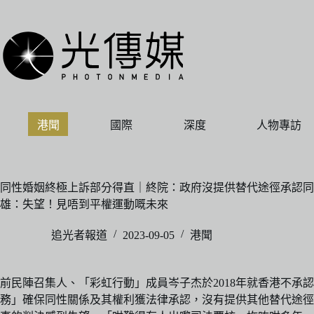
跳
至
主
要
內
容
港聞
國際
深度
人物專訪
同性婚姻終極上訴部分得直｜終院：政府沒提供替代途徑承認同
雄：失望！見唔到平權運動嘅未來
追光者報道
2023-09-05
港聞
前民陣召集人、「彩虹行動」成員岑子杰於2018年就香港不
務」確保同性關係及其權利獲法律承認，沒有提供其他替代途徑