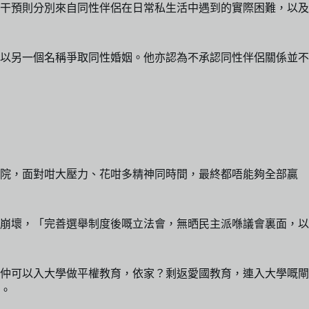
干預則分別來自同性伴侶在日常私生活中遇到的實際困難，以及
以另一個名稱爭取同性婚姻。他亦認為不承認同性伴侶關係並不
終院，面對咁大壓力、花咁多精神同時間，最終都唔能夠全部贏
由崩壞，「完善選舉制度後嘅立法會，無晒民主派喺議會裏面，以
仲可以入大學做平權教育，依家？剩返愛國教育，連入大學嘅閘
」。