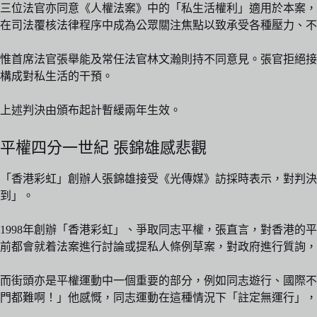
三位法官亦同意《人權法案》中的「私生活權利」適用於本案，
在司法覆核法律程序中成為公眾關注焦點以致承受各種壓力、不
惟首席法官張舉能及常任法官林文瀚則持不同意見。張官拒絕接
構成對私生活的干預。
上述判決由頒布起計暫緩兩年生效。
平權四分一世紀 張錦雄感悲觀
「香港彩虹」創辦人張錦雄接受《光傳媒》訪採時表示，對判
到」。
1998年創辦「香港彩虹」、爭取同志平權，張直言，對香港
前都會就着法案進行討論或提私人條例草案，對政府進行質詢，
而街頭亦是平權運動中一個重要的部分，例如同志遊行、國際不
門都難啊！」他感慨，同志運動在這種情況下「註定無運行」，