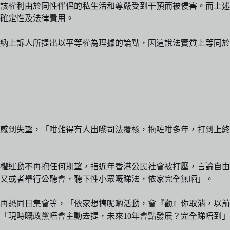
該權利由於同性伴侶的私生活和尊嚴受到干預而被侵害。而上述
確定性及法律費用。
納上訴人所提出以平等權為理據的論點，因這說法實質上等同於
決感到失望，「咁難得有人出嚟司法覆核，拖咗咁多年，打到上
的平權運動不再抱任何期望，指近年香港公民社會被打壓，言論自
又或者舉行公聽會，聽下性小眾嘅睇法，依家完全無晒」。
再恐同日集會等，「依家想搞呢啲活動，會『勸』你取消，以前
「現時嘅政黨唔會主動去提，未來10年會點發展？完全睇唔到