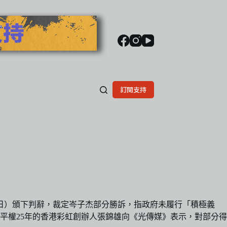
訂閱支持
5日）頒下判辭，裁定岑子杰部分勝訴，指政府未履行「積極義
平權25年的香港彩虹創辦人張錦雄向《光傳媒》表示，對部分得