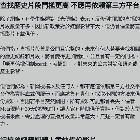
查找歷史片段門檻更高 不應再依賴第三方平台
除了網媒，有學生媒體對《光傳媒》表示，反修例期間的直播的
片段數量不多，因此新政策對於媒體影響不大，但仍會儘量將直
播影片下載備份。
他們指，直播片段曾是公開且完整的，未來任何人若要查找相關
的歷史紀錄和片段，將會變得更加困難，並且會有一定的門檻，
「唔再係撳個制search下就搵到」，對未來的公共討論和研究或
產生影響。
但他們認為，新聞機構以及任何人，都不應僅依賴第三方社交平
台作為資料庫或伺服器，而應該負有責任，採取不同的方法來備
份資料，否則若平台突然關閉，所有資料可能都會丟失。儘管
Meta現時有30天的通知期，讓大家有時間備份資料，但對於大型
機構來說，需要處理的直播片段量非常龐大，無疑一定會有壓
力。