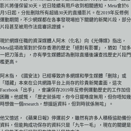
影片將僅保留30天。近日陸續有用戶收到相關通知，Meta會於6
月5日起，分批刪除所有超過30天的直播影片。在2019年反修例
運動期間，不少網媒都在各事發現場拍下關鍵的新聞片段，部分
片段甚至被用作法庭審訊證據。
現於網媒任職的資深媒體人阿木（化名）向《光傳媒》指出，
Meta這項政策對於保存香港的歷史「絕對有影響」，猶如「加多
一把刀落去」，亦有學生媒體認為刪除直播後讓查找歷史片段門
檻更高。
阿木指，《國安法》已經導致許多網媒和學生媒體「刪除」或
「隱藏」本來在公共網路平台上尚存的珍貴新聞畫面，這次
Facebook「出手」，會讓保存2019年反修例運動歷史的工作加倍
困難。他感慨，「歷史就係咁，你今日擺喺度無用，但你唔知幾
時想做一個research，想搵返資料，但到時就係無咗」。
他又憶述，《蘋果日報》停運前夕，雖然有許多人積極協助備份
資料，但能夠成功保存的資料只是「九牛一毛」，現在的關鍵是