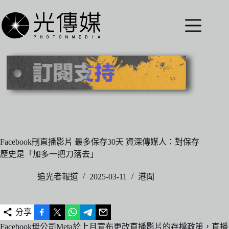
跳
至
主
要
內
容
Facebook刪直播影片 最多保存30天 資深傳媒人：對保存
歷史是「加多一把刀落去」
追光者報道
2025-03-11
港聞
分享
Facebook母公司Meta於上月宣布更改直播影片的存檔政策，直播