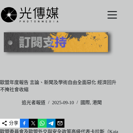
跳
至
主
要
內
容
歐盟年度報告 言論、新聞及學術自由全面惡化 經濟回升
不掩社會收縮
追光者報道
2025-09-10
國際
,
港聞
分享
歐盟委員會及歐盟外交與安全政策高級代表卡拉斯（Kaja