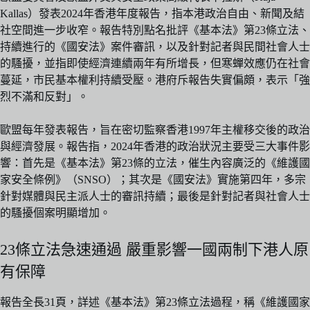
Kallas）發表2024年香港年度報告，指本港政治自由、新聞及結
社空間進一步收窄。報告特別點名批評《基本法》第23條立法、
持續進行的《國安法》案件審訊，以及針對記者與民間社會人士
的騷擾，並指即使經濟連續兩年有所增長，但寒蟬效應仍在社會
蔓延，市民基本權利持續受壓。港府斥報告失實偏頗，表示「強
烈不滿和反對」。
歐盟每年發表報告，旨在密切監察香港1997年主權移交後的政治
與經濟發展。報告指，2024年香港的政治狀況主要受三大事件影
響：首先是《基本法》第23條的立法，催生內容廣泛的《維護國
家安全條例》（SNSO）；其次是《國安法》實施第四年，多宗
針對媒體與民主派人士的審訊持續；最後是針對記者與社會人士
的騷擾個案明顯增加。
23條立法急速通過 嚴重影響一國兩制下港人原
有保障
報告全長31頁，詳述《基本法》第23條立法過程，稱《維護國家