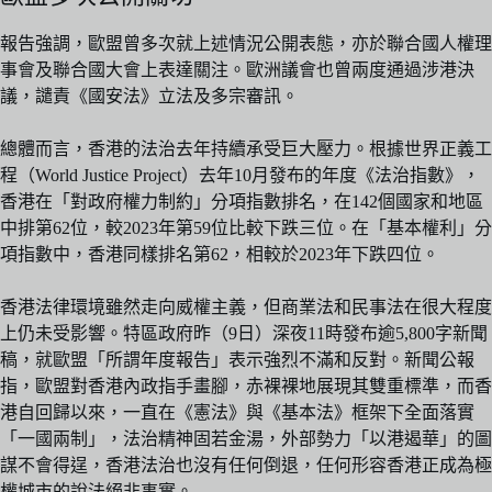
報告強調，歐盟曾多次就上述情況公開表態，亦於聯合國人權理
事會及聯合國大會上表達關注。歐洲議會也曾兩度通過涉港決
議，譴責《國安法》立法及多宗審訊。
總體而言，香港的法治去年持續承受巨大壓力。根據世界正義工
程（World Justice Project）去年10月發布的年度《法治指數》，
香港在「對政府權力制約」分項指數排名，在142個國家和地區
中排第62位，較2023年第59位比較下跌三位。在「基本權利」分
項指數中，香港同樣排名第62，相較於2023年下跌四位。
香港法律環境雖然走向威權主義，但商業法和民事法在很大程度
上仍未受影響。特區政府昨（9日）深夜11時發布逾5,800字新聞
稿，就歐盟「所謂年度報告」表示強烈不滿和反對。新聞公報
指，歐盟對香港內政指手畫腳，赤裸裸地展現其雙重標準，而香
港自回歸以來，一直在《憲法》與《基本法》框架下全面落實
「一國兩制」，法治精神固若金湯，外部勢力「以港遏華」的圖
謀不會得逞，香港法治也沒有任何倒退，任何形容香港正成為極
權城市的說法絕非事實。