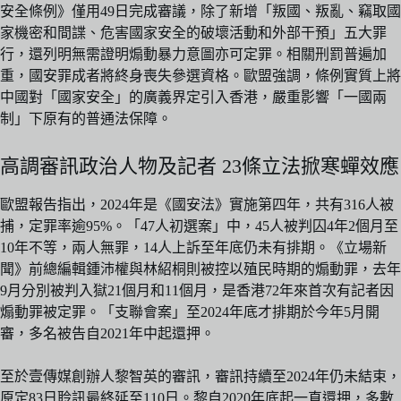
安全條例》僅用49日完成審議，除了新增「叛國、叛亂、竊取國
家機密和間諜、危害國家安全的破壞活動和外部干預」五大罪
行，還列明無需證明煽動暴力意圖亦可定罪。相關刑罰普遍加
重，國安罪成者將終身喪失參選資格。歐盟強調，條例實質上將
中國對「國家安全」的廣義界定引入香港，嚴重影響「一國兩
制」下原有的普通法保障。
高調審訊政治人物及記者 23條立法掀寒蟬效應
歐盟報告指出，2024年是《國安法》實施第四年，共有316人被
捕，定罪率逾95%。「47人初選案」中，45人被判囚4年2個月至
10年不等，兩人無罪，14人上訴至年底仍未有排期。《立場新
聞》前總編輯鍾沛權與林紹桐則被控以殖民時期的煽動罪，去年
9月分別被判入獄21個月和11個月，是香港72年來首次有記者因
煽動罪被定罪。「支聯會案」至2024年底才排期於今年5月開
審，多名被告自2021年中起還押。
至於壹傳媒創辦人黎智英的審訊，審訊持續至2024年仍未結束，
原定83日聆訊最終延至110日。黎自2020年底起一直還押，多數