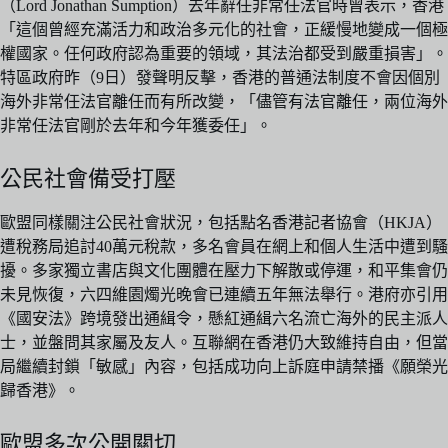
（Lord Jonathan Sumption）去年辭任非常任法官時曾表示，香港
「這個曾經充滿活力和政治多元化的社會，正緩慢地變成一個極
權國家。任何政府認為重要的領域，其法治都受到嚴重損害」。
特區政府昨（9日）發聲明反擊，香港的普通法制度不會因個別
海外非常任法官離任而有所改變，「儘管有法官離任，兩位海外
非常任法官剛於去年和今年獲委任」。
公民社會備受打壓
歐盟同樣關注公民社會狀況，包括點名香港記者協會（HKJA）
遭稅務局追討40萬元稅款，多名會員在網上和個人生活中遭到騷
擾。多家獨立書店與文化團體在壓力下解散或停運，和平集會仍
未見恢復，六四維園燭光晚會已連續五年無法舉行。港府亦引用
《國安法》跨境發出通緝令，懸紅通緝六名流亡海外的民主派人
士，並盤問其家屬及友人。互聯網在香港仍大致維持自由，但當
局繼續封鎖「敏感」內容，包括成功向上訴庭申請禁播《願榮光
歸香港》。
歐盟多次公開關切