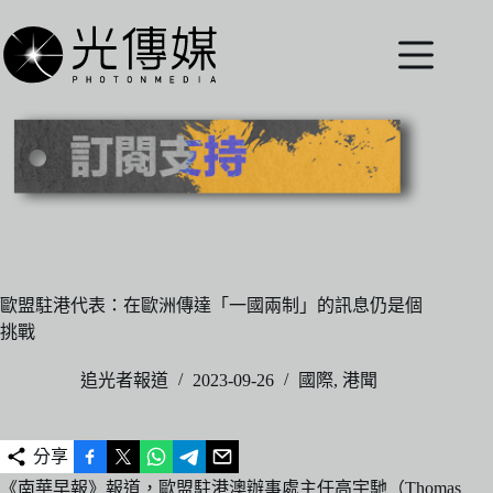
跳
至
主
要
內
容
歐盟駐港代表：在歐洲傳達「一國兩制」的訊息仍是個
挑戰
追光者報道
2023-09-26
國際
,
港聞
分享
《南華早報》報道，歐盟駐港澳辦事處主任高宇馳（Thomas