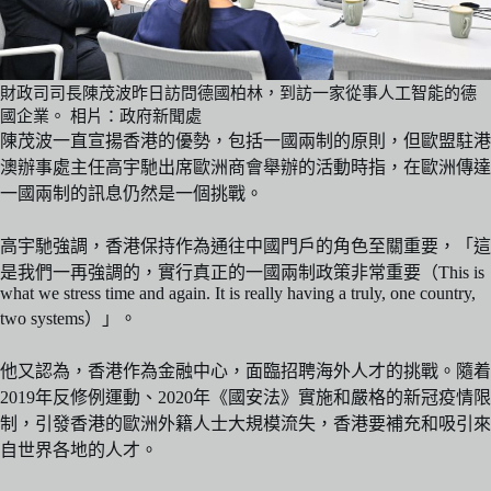
財政司司長陳茂波昨日訪問德國柏林，到訪一家從事人工智能的德
國企業。 相片：政府新聞處
陳茂波一直宣揚香港的優勢，包括一國兩制的原則，但歐盟駐港
澳辦事處主任高宇馳出席歐洲商會舉辦的活動時指，在歐洲傳達
一國兩制的訊息仍然是一個挑戰。
高宇馳強調，香港保持作為通往中國門戶的角色至關重要，「這
是我們一再強調的，實行真正的一國兩制政策非常重要（This is
what we stress time and again. It is really having a truly, one country,
two systems）」。
他又認為，香港作為金融中心，面臨招聘海外人才的挑戰。隨着
2019年反修例運動、2020年《國安法》實施和嚴格的新冠疫情限
制，引發香港的歐洲外籍人士大規模流失，香港要補充和吸引來
自世界各地的人才。