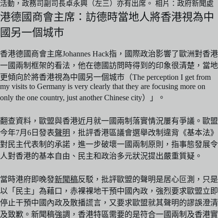
活動，政務司副司長卓永興（左三）亦有出席。 相片：政府新聞處
港德國商會主席：訪德時當地人將香港視為中
國另一個城巿
香港德國商會主席Johannes Hack指，國際政治影響了歐洲對香港
一國兩制框架的看法，他在德國訪問時得到的印象很清楚，當地
更傾向於將香港視為中國另一個城市（The perception I get from
my visits to Germany is very clearly that they are focusing more on
only the one country, just another Chinese city）」。
翻查資料，歐盟與香港近月就一國兩制落實情況屢有爭議。歐盟
今年7月6日發表
聲明
，批評香港區議會選舉改制違背《基本法》
對民主代表制的承諾，進一步破壞一國兩制原則，指事態發展令
人對香港的基本自由、民主和政治多元狀況提出嚴重質疑。
當時港府即晚發
新聞稿
反駁，批評歐盟的聲明是居心叵測，只是
以「民主」為藉口，赤裸裸地干預中國內政，強烈要求歐盟立即
停止干預中國內政及散播謊言，又要求歐盟就其聲明的謬誤澄清
及致歉。新聞稿強調，香港特區需要的是符合一國兩制及香港實