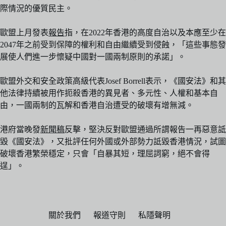
際情況的優質民主。
歐盟上月發表
報告
指，在2022年香港的高度自治以及本應至少在
2047年之前受到保障的權利和自由繼續受到侵蝕，「這些事態發
展使人們進一步懷疑中國對一國兩制原則的承諾」。
歐盟外交和安全政策高級代表Josef Borrell表示，《國安法》和其
他法律持續被用作扼殺香港的異見者、多元性、人權和基本自
由，一國兩制的瓦解和香港自治遭受的破壞有增無減。
港府當晚發
新聞稿
反擊，堅決反對歐盟通過所謂報告一再惡意詆
毀《國安法》，又批評任何外國或外部勢力詆毀香港情況，試圖
破壞香港繁榮穩定，只會「自暴其短，理屈詞窮，絕不會得
逞」。
關於我們
報道守則
私隱聲明