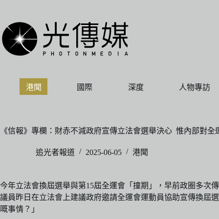
跳
至
主
要
內
容
港聞
國際
深度
人物專訪
《信報》專欄：財赤不減政府宣傳立法會選舉決心 惟內部對全
追光者報道
2025-06-05
港聞
今年立法會換屆選舉與第15屆全運會「撞期」，早前政圈多次
議員昨日在立法會上建議政府邀請全運會運動員協助宣傳換屆選
嘅事情？」