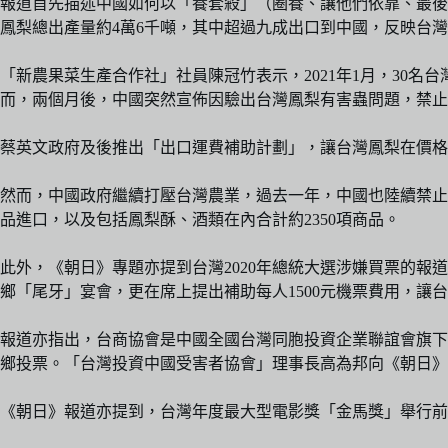
報道首先描述中國如何以「養套殺」（圈養、讓他們依靠、最後
鳳梨總出產量約4萬6千噸，其中超過九成出口到中國，反映台
「新農果菜生產合作社」社員陳冠竹表示，2021年1月，30名
而，兩個月後，中國突然宣佈因驗出台灣鳳梨有害蟲問題，禁止
蔡英文政府及後推出「出口運費補助計劃」，讓台灣鳳梨在價格
然而，中國政府繼續打壓台灣農業，過去一年，中國也陸續禁止
品進口，以及包括鳳梨酥、酒類在內合計約2350項商品。
此外，《朝日》專題亦提到台灣2020年總統大選涉嫌買票的報
鄉「尾牙」宴會，更在席上提出補助每人1500元機票費用，讓
報道亦指出，台商協會是中國全國台灣同胞投資企業聯誼會旗下
鄉投票。「台灣投資中國受害者協會」理事長高為邦向《朝日》
《朝日》報道亦提到，台灣年度最大型電影獎「金馬獎」舉行前