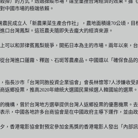
殺掉）的方式，透過操縱市場，達至重挫台灣經濟的效果。據《朝
灣對中國市場的極端依賴。
台灣農民成立人「新農果菜生產合作社」，農地面積達70公頃，目
進口台灣鳳梨。這班農夫隨即失去龐大的經濟來源。
上可以和菲律賓鳳梨競爭，開拓日本為主的市場。兩年以來，台
從台灣進口蓮霧、釋迦、石斑等農產品。中國還以「確保食品的
道，指長沙市「台灣同胞投資企業協會」會長林懷等7人涉嫌收受
台商返鄉投票，推高2020年總統大選國民黨候選人韓國瑜的選票
的機構，曾於台灣地方選舉提供台灣人返鄉投票的優惠機票。去
表示，中國各地許多台商協會是在中國政府主導下運作，並由政
夕，香港電影協會對預定參加金馬獎的香港電影人發出「內部訊