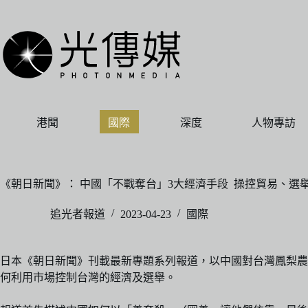
跳
至
主
要
內
容
港聞
國際
深度
人物專訪
《朝日新聞》： 中國「不戰奪台」3大經濟手段 操控貿易、選
追光者報道
2023-04-23
國際
日本《朝日新聞》刊載最新專題系列報道，以中國對台灣鳳梨農
何利用市場控制台灣的經濟及選舉。