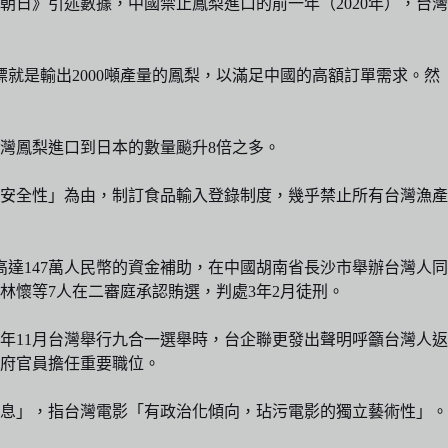
日》引述數據，中國禁止鳳梨進口的前一年（2020年），台灣
標就是輸出2000噸產量的鳳梨，以滿足中國的高額訂單需求。然
灣鳳梨進口到日本的數量飈升8倍之多。
安全性」為由，制訂食品輸入登錄制度，幾乎禁止所有台灣漁產
高達147萬人民幣的資金補助，在中國胡南省長沙市舉辦台灣人同
。林懷等7人在二審庭承認賄選，判處3年2月徒刑。
年11月台灣舉行九合一選舉時，台企聯更發出聲明呼籲台灣人返
府官員擔任重要職位。
息」，指台灣電影「有政治化傾向，玷污電影的獨立藝術性」。