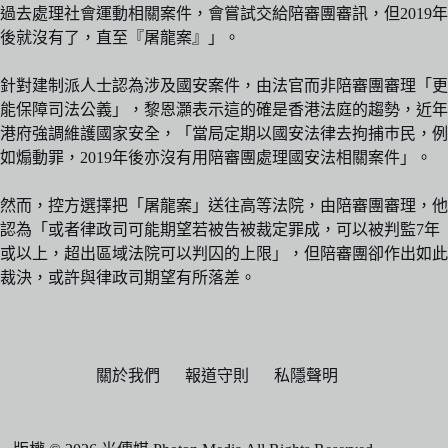
過去處理社會運動相關案件，會嘗試交給陪審團審訊，但2019年
後就沒有了，直至『屠龍案』」。
針對建制派人士認為涉及國安案件，由法官而非陪審團審理「更
能保障司法公義」，黎恩灝表示這的確是香港法庭的趨勢，近年
港府強調維護國家安全，「當局定期以國安法律去拘捕巿民，例
如煽動罪，2019年後亦沒有用陪審團處理國安法相關案件」。
然而，控方選擇把「屠龍案」送往高等法院，由陪審團審理，他
認為「或者律政司可能期望若被告被裁定罪成，可以被判監7年
或以上，超出區域法院可以判囚的上限」，但陪審團卻作出如此
裁決，或許與律政司期望有所落差。
關於我們
報道守則
私隱聲明