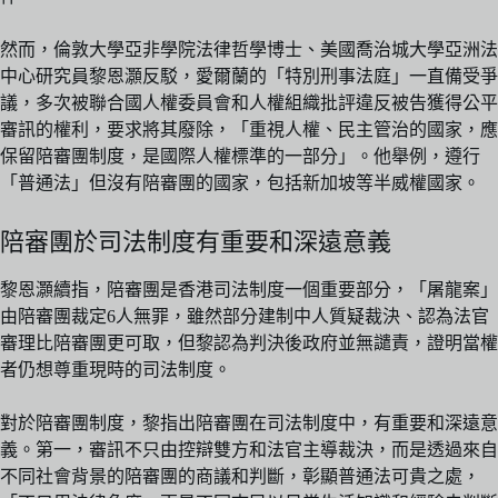
然而，倫敦大學亞非學院法律哲學博士、美國喬治城大學亞洲法
中心研究員黎恩灝反駁，愛爾蘭的「特別刑事法庭」一直備受爭
議，多次被聯合國人權委員會和人權組織批評違反被告獲得公平
審訊的權利，要求將其廢除，「重視人權、民主管治的國家，應
保留陪審團制度，是國際人權標準的一部分」。他舉例，遵行
「普通法」但沒有陪審團的國家，包括新加坡等半威權國家。
陪審團於司法制度有重要和深遠意義
黎恩灝續指，陪審團是香港司法制度一個重要部分，「屠龍案」
由陪審團裁定6人無罪，雖然部分建制中人質疑裁決、認為法官
審理比陪審團更可取，但黎認為判決後政府並無譴責，證明當權
者仍想尊重現時的司法制度。
對於陪審團制度，黎指出陪審團在司法制度中，有重要和深遠意
義。第一，審訊不只由控辯雙方和法官主導裁決，而是透過來自
不同社會背景的陪審團的商議和判斷，彰顯普通法可貴之處，