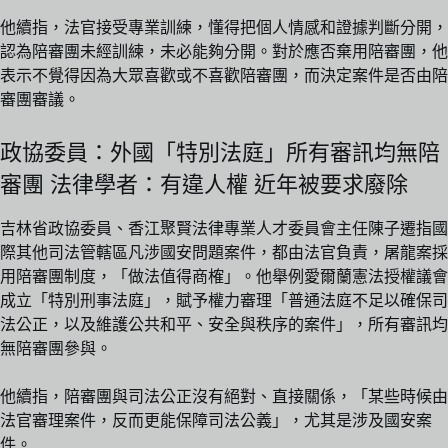
他續指，法官接受專業訓練，懂得把個人情感和證據判斷分開，
認為陪審團未經訓練，未必能夠分開。對於應否棄用陪審團，他
表示不覺得因為大眾喜歡或不喜歡陪審團，而決定案件是否由陪
審團審議。
政協委員：外國「特別法庭」所有審訊均無陪
審團 法律學者：有違人權 近年被要求廢除
吉林省政協委員、香江聚賢法律專業人才委員會主任陳子遷指國
際其他司法管轄區凡涉國安問題案件，都由法官負責，屠龍案採
用陪審團制度，「做法值得商榷」。他舉例愛爾蘭憲法授權議會
成立「特別刑事法庭」，賦予權力審理「普通法庭不足以確保司
法公正，以及維護公共和平、安全與秩序的案件」，所有審訊均
無陪審團參與。
他續指，陪審團與司法公正沒有絕對、直接關係，「某些時候由
法官審理案件，反而更能保障司法公義」，尤其是涉及國安案
件。