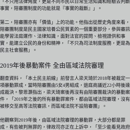
「不只用法律角度，更是不同巿民以日常生活知識和經驗去判斷
事實，陪審團制度的功能就是『事實的裁斷』」。
第二，陪審團亦有「價值」上的功能。他指出從歷史角度來看，
陪審團制度是民主國家培養公民質素的一個重要部分，參與審訊
能學習法庭運作、法律知識，面對法官的提問、檢視證供和事
實，能建立公民的身份和精神，「不只為司法制度服務，更是為
民主社會服務」。
2019年後暴動案件 全由區域法院審理
翻查資料，「本土民主前線」前發言人梁天琦於2018年被裁定一
項暴動罪成，當時陪審團由5女4男組成，退庭商議近22小時後達
成裁決。黎恩灝指出，梁天琦案後再沒有由陪審團裁決的暴動案
件，「2019年之後的所有暴動罪案件，都由區域法院審理，沒有
被移交至高等法院審訊，而區域法院不設陪審團」。
他觀察到2019年後，由區域法院審理的暴動罪，大部分都是罪
成，有些被判無罪的，律政司亦正在上訴中，「至少能看見政府