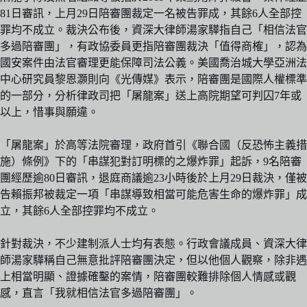
81日審訊，上月29日陪審團裁定一名被告罪成，其餘6人全部控
罪均不成立。裁決公布後，資深大律師湯家驊指自己「相信法官
多過陪審團」，有政協委員更指陪審團裁決「值得商榷」，認為
國安案件由法官審理更能保障司法公義。美國喬治城大學亞洲法
中心研究員黎恩灝則向《光傳媒》表示，陪審團是國際人權標準
的一部分，分析律政司把「屠龍案」送上高院期望可判囚7年或
以上，惜事與願違。
「屠龍案」於高等法院審理，政府首引《聯合國（反恐怖主義措
施）條例》下的「串謀犯對訂明標的之爆炸罪」起訴，9名陪審
團經歷逾80日審訊，退庭商議逾23小時後於上月29日裁決，僅被
告賴振邦被裁定一項「串謀導致相當可能危害生命的爆炸罪」成
立，其餘6人全部控罪均不成立。
針對裁決，不少建制派人士均有表態。行政會議成員、資深大律
師湯家驊稱自己無意批評陪審團決定，但以他個人觀察，除非遇
上相當明顯、證據確鑿的案情，陪審團較難排除個人情感或觀
感，直言「我就相信法官多過陪審團」。