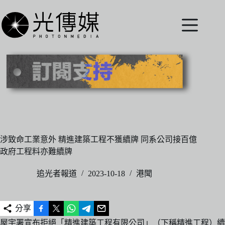
跳
至
主
要
內
容
涉致命工業意外 精進建築工程不獲續牌 同系公司接百億
政府工程料亦難續牌
追光者報道
2023-10-18
港聞
分享
屋宇署宣布拒絕「精進建築工程有限公司」（下稱精進工程）續