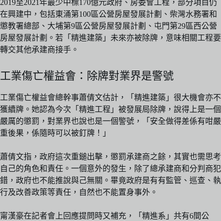
2019至2021年最少中標170億元政府、房委會工程，部分項目仍
在興建中，包括東涌第100區公營房屋發展計劃、柴灣水務署和
懲教署總部、大埔第9區公營房屋發展計劃、屯門第29區西公營
房屋發展計劃。若「精進建築」未來亦被除牌，意味相關工程要
轉交其他承建商接手。
工業傷亡權益會：除牌對業界是警號
工業傷亡權益會總幹事蕭倩文估計，「精進建築」很大機會亦不
獲續牌。她認為今次「精進工程」被發展局除牌，說得上是一個
嚴厲的懲罰，對業界也說也是一個警號，「安全做得差係有咁嚴
重後果，係隨時可以被釘牌！」
蕭倩文指，政府這次重鎚出擊，懲罰承建商之餘，其實也需思考
自己的角色和責任。一個意外的發生，除了總承建商和分判商犯
錯，政府也不能推說與己無關。畢竟政府是有有監管、巡查、執
行及改善政策等責任，自然也不能置身事外。
甯漢豪在記者會上回應提問時又補充，「精進系」共有6間公