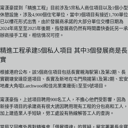
甯漢豪提到「精進工程」目前涉及5宗私人商住項目以及1個小型
休憩設施，涉及4,900個住宅單位，當中3個項目有接近1,700單位
已以樓花形式出售，由於發展商承諾的大部分單位交樓日期為
2024年底至至2025年後期，指發展商仍然有時間盡快委託另一承
辦商接手工程，相信情况可控。
精進工程承建5個私人項目 其中3個發展商是長
實
根據港府公布，該5個商住項目包括長實親海駅第1及第2期、長
實觀塘安達臣道項目、長實及新地在屯門飛揚第1及第2期、宏安
地產大角咀Larchwood和佳兆業東邊街1至至9號項目。
甯漢豪指，上述項目聘用900名工人，不擔心他們受影響，因為
新接手項目的承建商有很大誘因聘用現有工程的分包商和工人，
加上建造業人手短缺，勞工處設有熱線解答工人的查詢。
當局又回應外界對精進會「借屍還魂」的質疑，屋宇署署長余寶