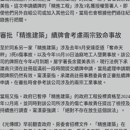
美指，這次申請續牌的「精進工程」涉及3名獲授權簽署人，即
使他們另外自組公司或加入其他公司，當局也會根據他們過往紀
錄進行把關。
審批「精進建築」續牌會考慮兩宗致命事故
至於同系另一家「精進建築」涉及去年9月安達臣道「奪命天
秤」3死6傷事故，以及今年10月10日油麻地工人墮斃事故。該公
司的牌照在今年4月到期。屋宇署長余寶美表示，現行法例下承
建商只須在註冊屆滿前一段時間提交續牌申請，當局處理申請期
間牌照仍然有效。甯漢豪指，承建商註冊事務委員會正審批續牌
申請，在審批時會參考該公司涉及的兩宗工業事故。
當局又指，政府已暫停「精進建築」的政府工程投標資格至2024
年12月底，並同時對該公司所涉及的傷亡事故責任提出了檢控及
持續進行調查，甯漢豪強調：「絕對不存在放生這個說法」。
《光傳媒》早前翻查政府、房委會招標文件，「精進建築」在