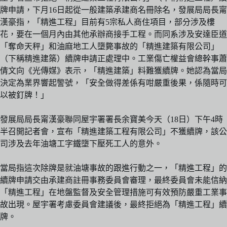
牌申請，下月16日起從一般建築承建商名冊除名，發展局局長甯
漢豪指，「精進工程」目前有5宗私人商住項目，部分涉及樓
花，要在一個月內由其他承辦商接手工程。而同系涉及安達臣道
「奪命天秤」和油麻地工人墮斃事故的「精進建築有限公司」
（下稱精進建築）續牌申請正處理中。工業傷亡權益會總幹事蕭
倩文向《光傳媒》表示，「精進建築」料難獲續牌。她認為當局
決定為業界響起警號，「安全做得差係有咁嚴重後果，係隨時可
以被釘牌！」
發展局局長甯漢豪聯同屋宇署署長余寶美今天（18日）下午4時
半召開記者會，宣布「精進建築工程有限公司」不獲續牌，該公
司涉及去年油塘工字鐵墮下壓死工人的意外。
當局指這次除牌是就油塘事故的跟進行動之一，「精進工程」的
續牌申請交由承建商註冊事務委員會審理，最終委員會未能信納
「精進工程」在地盤監督及安全管理措施可有效預防嚴重工業事
故出現。屋宇署考慮委員會建議後，最終拒絕為「精進工程」續
牌。