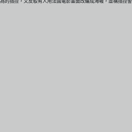
為的指控，又反駁有人用法國電影畫面改編成海報，虛構指控警