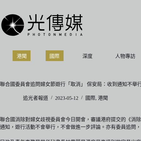
跳
至
主
要
內
容
港聞
國際
深度
人物專訪
聯合國委員會追問婦女節遊行「取消」 保安局：收到通知不舉
追光者報道
2023-05-12
國際
,
港聞
聯合國消除對婦女歧視委員會今日開會，審議港府提交的《消除
通知，遊行活動不會舉行，不會做進一步評論。亦有委員追問，