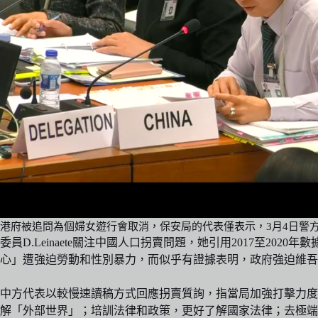
港府被追問為個婦女遊行會取消，保安局的代表僅表示，3月4日警
委員D.Leinaete關注中國人口拐賣問題，她引用2017至
心」遭強迫勞動和性別暴力，而似乎有證據表明，政府強迫維吾
中方代表以較慢速讀稿方式回應拐賣質詢，指當局加強打擊力度
解「外部世界」；培訓法律和政策，更好了解國家法律；去極端