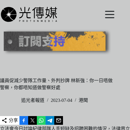
跳
至
主
要
內
容
議員促減少警隊工作量、外判抄牌 林新強：你一日唔做
警察，你都唔知道做警察好處
追光者報道
2023-07-04
港聞
分享
立法會今日討論紀律部隊人手短缺及招聘困難的情況，法律界立