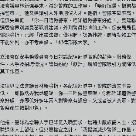
法會議員林新強要求，減少警隊的工作量，「唔好搵貓、搵狗都
搵警察！」他又建議引入外地刑偵人才。他指，警隊空缺率高，
但流失率低，「你一日唔做警察，唔知道做警察好處！」民建聯
選委會界別議員葛珮帆建議，外判警員抄牌的工作。保安局局長
鄧炳強指，已經「出盡法寶」做招聘，認為抄牌、虐待動物工作
不能外判，亦不考慮設立「紀律部隊大學」。
立法會保安事務委員會今日討論紀律部隊職系的薪俸、服務條
件、人手及招聘情況。議員紛紛「獻計」增加警隊吸引力或降低
其工作量。
法律界立法會議員林新強指，各紀律部隊中，警隊的流失率最
低，「即係話畀我哋聽呢，你一日唔做警察呢，你都唔知道做警
察好處！亦即係好多年青人對警察有誤會，又或者被人荼毒，對
警察產生敵對印象」。
他指，警隊為增聘人手已降低入職要求、增聘少數族裔人士、招
聘退休人士留任，但只屬權宜之計，「我提議減少警隊工作量，