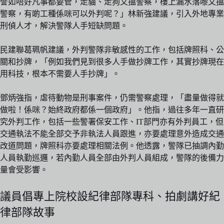
譬如唔好凡事都要管，走貓、走狗又搵警察，樓上漏水落嚟又搵
警察，有啲工種係咪可以外判呢？」林新強建議，引入外地專業
刑偵人才，解決警隊人手短缺問題。
民建聯葛珮帆建議，外判警隊非敏感性的工作，包括牌照科、公
關和抄牌，「例如我們見到很多人手做抄牌工作，其實抄牌現在
用科技，根本不需要人手抄牌」。
鄧炳強指，虐待動物是刑事案件，仍需警察處理，「盡量做得就
做啦！係咪？始終政府都係一個政府」。他指，過往多年一直研
究外判工作，包括一些警署保安工作、IT部門亦有外判員工，但
交通執法不能全部交予非執法人員跟進，亦要處理意外造成交通
改道問題，牌照科亦要處理相關法例。他透露，警隊已抽調內勤
人員執勤巡邏，若內勤人員全部由外判人員組成，警隊的後備力
量會受影響。
議員倡專上院校設紀律部隊專科、拍劇講好紀
律部隊故事