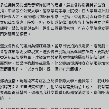
多位議員又提出改善警隊招聘的建議，選委會界別議員譚岳衡
指，中國設立公安大學、警察學院等專上院校，在大學階段針對
性培養人才，直接輸出到紀律部隊。他指，香港暫時沒有條件建
立紀律部隊專上院校，但可以促成紀律部隊與專上院校設立專業
課程，譬如海關與商科，進出口貿易很密切，可在商學院設立專
門海關專業課程。
選委會界別的議員吳傑莊建議，警隊日後拍攝長電影、電視劇，
令警隊形象更反映現實。選委會界別議員馬逢國亦認為，要講好
香港紀律部隊故事，建議當局鼓勵影視機構拍攝關於紀律部隊正
面題材、娛樂性強劇集或電影。他又邀請鄧炳強身穿制服參加大
型節目製作，「以身作則，做一個好好示範呢？」
鄧炳強指，現階段不考慮設立紀律部隊大學。他慨嘆：「我哋喺
招聘方面呢出盡法寶架啦！」他又稱有需要願意上鏡，「我有需
要都幫得就幫啦，你都見我社交媒體有時都穿消防服，宣傳吓消
防」。