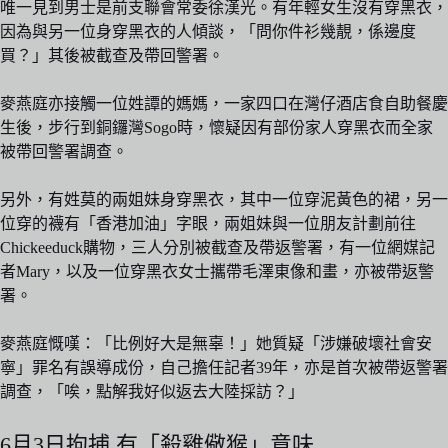
唯一見到男士是前支聯會常委徐漢光。有年輕女生沒有穿黑衣，
因為與另一位身穿黑衣的人傾談，「問你件衫幾靚，係邊度
買？」其後被截查及帶回警署。
麥燕庭亦接觸一位姓譚的媽媽，一家四口在灣仔酒店食自助餐慶
生後，步行到銅鑼灣Sogo時，懷疑因有部份家人穿黑衣而全家
被帶回警署調查。
另外，有姓莫的兩姐妹身穿黑衣，其中一位穿泥黃色的裙，另一
位穿的襪有「香港加油」字眼，兩姐妹與一位朋友計劃前往
Chickeeduck購物，三人分別被截查及帶返警署，有一位網媒記
者Mary，以及一位穿黑衣女士攜帶毛澤東像和畫，亦被帶返警
署。
麥燕庭慨嘆：「比例好大是無辜！」她質疑「涉嫌破壞社會安
寧」罪名有誤導成份，自己擔任記者39年，亦是首次被帶返警署
調查，「唉，點解我好似返去大陸採訪？」
6月3日拘捕 有「殺雞儆猴」意味