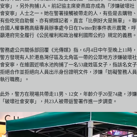
安寧」，另外拘捕1人。前記協主席麥燕庭亦成為「涉嫌破壞社
會安寧」人士之一。她在警署接觸被帶走的人，有些是去購物、
有些吃完自助餐、亦有網媒記者，直言「比例好大是無辜」。聯
合國人權事務高級專員辦事處今日在Twitter對事件表示震驚，呼
籲港府完全履行《公民權利和政治權利國際公約》規定的義務。
警務處公共關係部回覆《光傳媒》指，6月4日中午至晚上11時，
警方發現有人於港島灣仔區及北角區一帶的公眾地方涉嫌破壞社
會安寧，在維園近噴水池拘捕了一名53歲姓區女子，指該名女子
拒絕合作並拒絕向人員出示身份證明文件，涉嫌「妨礙警務人員
執行職務」。
此外，警方在現場共帶走11男、12女，年齡介乎20至74歲，涉嫌
「破壞社會安寧」，共23人被帶返警署作進一步調查。