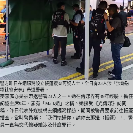
警方昨日在銅鑼灣設立帳篷搜查可疑人士，全日有23人涉「涉嫌破
壞社會安寧」帶返警署。
麥燕庭亦是被帶返警署23人之一。她在傳媒界有39年經驗，擔任
記協主席9年，素有「Mark姐」之稱。她接受《光傳媒》訪問
稱，昨日代表外媒機構去銅鑼灣採訪，期間被警員要求前往帳篷
搜查，當時警員稱：「我們懷疑你，請你去那邊（帳篷）！」警
員一直無交代懷疑她涉及什麼罪行。