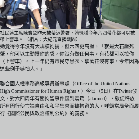
社民連主席陳寶瑩昨天被帶返警署，她慨嘆今年六四帶花都可以被
帶上警車。 （相片：大紀元直播截圖）
她覺得今年沒有大規模拘捕，但六四更高壓，「就是大石壓死
蟹，他可以主動搜你的袋，你沒有做任何事，有花都可以拉你
（上警車）。上一年仍有市民穿黑衣、拿著花沒有事，今年因為
這些例子嚇怕人。」
聯合國人權事務高級專員辦事處（Office of the United Nations
High Commissioner for Human Rights，）今日（5日）在Twitter發
文，對六四周年有關拘留事件感到震驚（alarmed），敦促釋放
所有因行使言論自由和和平集會而被拘留的人，呼籲當局全面履
行《國際公民與政治權利公約》的義務。