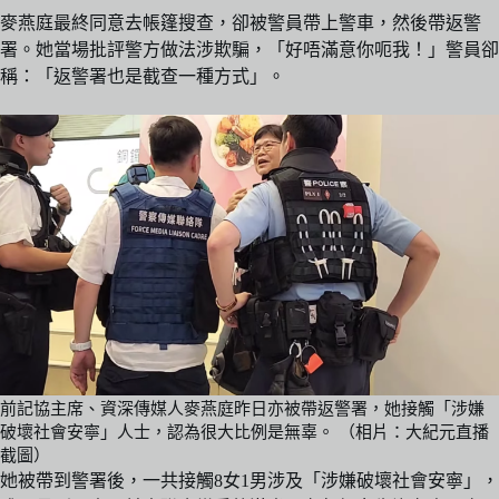
麥燕庭最終同意去帳篷搜查，卻被警員帶上警車，然後帶返警
署。她當場批評警方做法涉欺騙，「好唔滿意你呃我！」警員卻
稱：「返警署也是截查一種方式」。
前記協主席、資深傳媒人麥燕庭昨日亦被帶返警署，她接觸「涉嫌
破壞社會安寧」人士，認為很大比例是無辜。 （相片：大紀元直播
截圖）
她被帶到警署後，一共接觸8女1男涉及「涉嫌破壞社會安寧」，