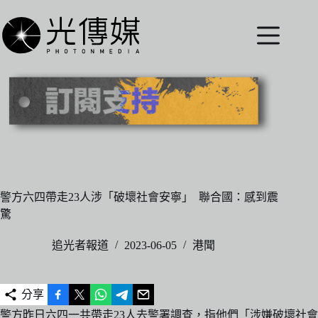
跳
至
主
要
內
容
警方六四帶走23人涉「破壞社會安寧」 聯合國：感到震
驚
追光者報道
2023-06-05
港聞
分享
警方昨日六四一共帶走23人去警署調查，指他們「涉嫌破壞社會