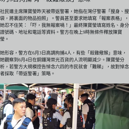
社民連主席陳寶瑩昨天被帶返警署，她指在灣仔警署「搜身、搜
袋，將裏面的物品拍照」。警員甚至要求她填寫「報案表格」，
她忍不住笑：「吓，我無報案喎！」最終陳寶瑩填寫姓名、身分
證號碼、地址和電話等資料。警方在晚上9時無條件釋放陳寶
瑩。
她形容，警方在6月3日高調拘捕4人，有些「殺雞儆猴」意味，
她觀察到6月4日在銅鑼灣崇光百貨的人流明顯減少。陳寶瑩分
析，若警方大規模控告悼念六四的市民就會「難睇」，故對悼念
者採取「帶返警署」策略。