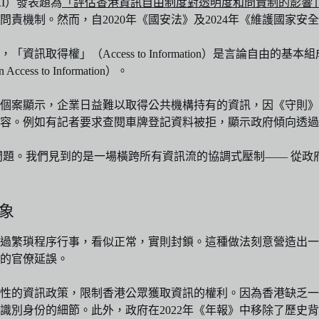
, CSRI）發表題為
「評估香港資訊自由制度對透明度和問責制的影響
責機制。然而，自2020年《國安法》及2024年《維護國家
取得權」（Access to Information）是言論自由
 to Information）。
宗個案顯示，企業日益難以取得公共機構持有的資訊，因《守則
內容。例如有記者要求查閱車牌登記資料被拒，顯示政府傾向透
的問題。我們見到的是一場橫跨所有資訊流的協調式壓制—— 從
象
過繁瑣程序行事，看似正常，實則封鎖。這種做法刻意營造出一
的官僚延誤。
性的資訊政策，限制香港公眾獲取資訊的權利。因為香港缺乏一
移除可識別身份的細節。此外，政府在2022年《年報》中移除了歷