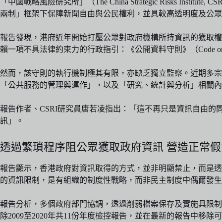
「中國戰略風險研究所」（The‬‭ China‬‭ Strategic‬‭ Risks‬‭ Institute
兩制」框架下保障新聞自由與公民權利，並具較高透明度及公眾問
報告發現，港府近年開始打壓公眾對政府機構所持資訊的獲取權，「資訊
賴一項不具法律約束力的行政指引：《公開資料守則》（Code on Access
然而，該守則的執行機制極其有限，亦缺乏獨立監察。近期多
「公共服務的管理與運作」，以及「研究、統計與分析」相關
報告作者、CSRI研究員唐若凌指出：「這不再只是資訊自由
訊」。
透過繁瑣程序阻公眾獲取政府資訊 營造正常假
報告顯示，香港政府對資訊取得的方式，並非明顯禁止，而是透
的資訊限制，是有組織的制度性戰略，而非民主制度中偶爾發生
報告分析，多個政府部門協調，透過削弱檔案保存及實施具限制
除2009至2020年共11份年度檢控報告，並在最新的報告中