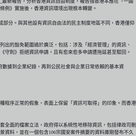
」
最新報告，分析香港資訊自由制度，報告指香港本應在「一國
安全條例》實施後，香港資訊環境出現根本轉變。
的基本組成部分。與其他設有資訊自由法的民主制度地區不同，香港僅仰
》列出的豁免範圍過於廣泛，包括：涉及「經濟管理」的資訊、
過《守則》拒絕資訊申請，且有愈來愈多申請遭拖延甚至駁回。
政府數據到企業紀錄，再到公民社會與企業日常依賴的基本資
種程序正常的假象，表面上保留「資訊可取得」的印象。而香港
套全面的檔案立法，政府得以系統性地移除資訊，包括律政司刪
史背景資料，並在一個包含106宗國安案件摘要的資料庫剛發布不久