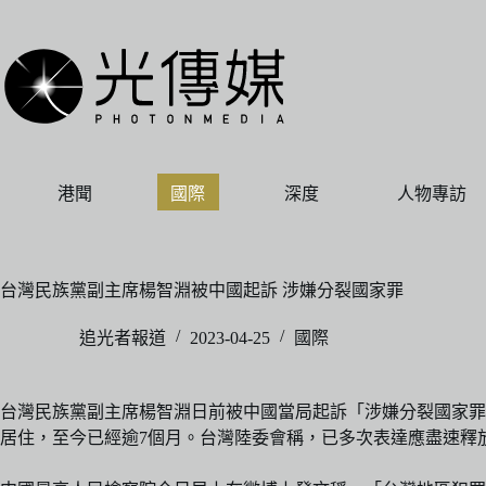
跳
至
主
要
內
容
港聞
國際
深度
人物專訪
台灣民族黨副主席楊智淵被中國起訴 涉嫌分裂國家罪
追光者報道
2023-04-25
國際
台灣民族黨副主席楊智淵日前被中國當局起訴「涉嫌分裂國家罪
居住，至今已經逾7個月。台灣陸委會稱，已多次表達應盡速釋