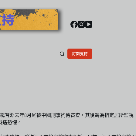
訂閱支持
楊智淵去年8月尾被中國刑事拘傳審查，其後轉為指定居所監視
製造恐懼。