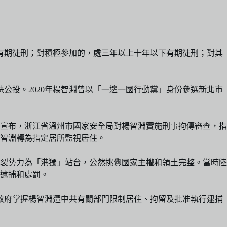
有期徒刑；對積極參加的，處三年以上十年以下有期徒刑；對其
決公投。2020年楊智淵曾以「一邊一國行動黨」身份參選新北市
即宣布，浙江省溫州市國家安全局對楊智淵實施刑事拘傳審查，指
智淵轉為指定居所監視居住。
裂勢力為「港獨」站台，公然挑釁國家主權和領土完整。當時陸
逮捕和處罰。
政府掌握楊智淵遭中共有關部門限制居住、拘留及批准執行逮捕