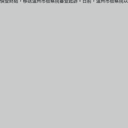
偵查終結，移送溫州市檢察院審查起訴。日前，溫州市檢察院以