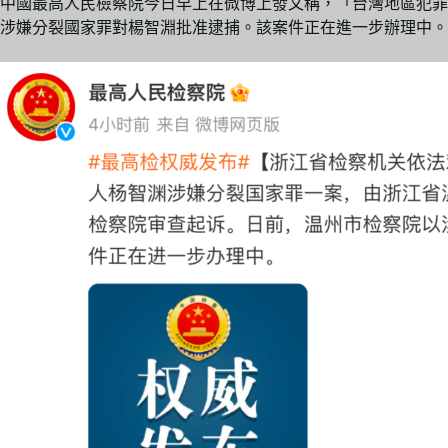
中國最高人民檢察院今日早上在微博上發文稱，「台灣地區犯罪
涉嫌分裂國家罪對楊智淵批准逮捕。該案件正在進一步辦理中。​