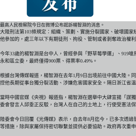
最高人民檢察院今日在微博公布起訴楊智淵的消息。
大陸刑法第103條規定：組織、策劃、實施分裂國家、破壞國
他參加的，處三年以下有期徒刑、拘役、管制或者剝奪政治權利
今年33歲的楊智淵是台中人，曾經參與「野草莓學運」、919嗆
永和區立委，最終僅得900票、得票率0.49%。
根據台灣傳媒報道，楊智淵在去年1月9日出境前往中國大陸。
控他長期從事台獨分裂活動、涉嫌危害國家安全。隔日浙江省溫
當時中國官媒《央視》報道指，楊智淵在選舉中大肆宣揚「謀獨
委會發言人邱垂正反駁，台灣人在自己的土地上，行使受憲法保
陸委會今日回覆《光傳媒》表示，自去年8月迄今，已多次透過
等措施，除與家屬保持密切聯繫並提供必要協助。政府再次重申