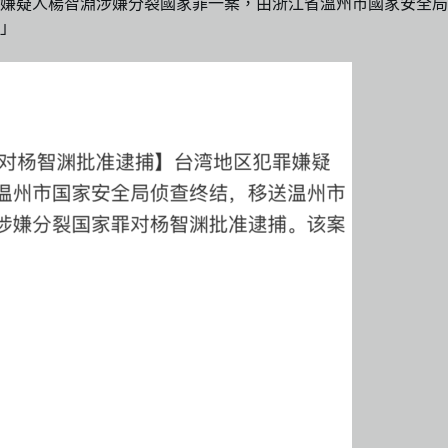
嫌疑人楊智淵涉嫌分裂國家罪一案，由浙江省溫州市國家安全局
​」