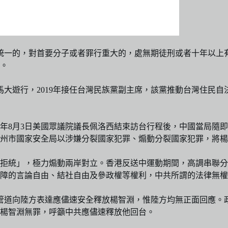
家統一的，對首要分子或者罪行重大的，處無期徒刑或者十年以上
。
馬大遊行，2019年接任台灣民族黨副主席，該黨推動台灣住民自
同年8月3日美國眾議院議長佩洛西結束訪台行程後，中國當局隨
州市國家安全局以涉嫌分裂國家犯罪、煽動分裂國家犯罪，將楊
拒統」，極力煽動兩岸對立。香港反送中運動期間，高調串聯分
障的言論自由、結社自由及參政權等權利，中共所謂的法律無權
管道向陸方表達應儘速安全釋放楊智淵，惟陸方均無正面回應。
楊智淵無罪，呼籲中共應儘速釋放他回台。