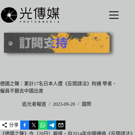
跳
至
主
要
內
容
德國之聲：累計17名日本人遭《反間諜法》拘捕 學者、
僱員不願去中國出差
追光者報道
2023-09-20
國際
分享
《德國之聲》今（20日）報道，自2014年中國通過《反間諜法》