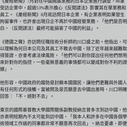
《產經新聞》7月對在中國開展業務的日本企業進行調查，86家
受訪企業中，超過53%表示擔心《反間諜法》影響其在華業務和
員工。《產經新聞》8月底訪問日本企業，有企業表明如果發生
拘留事件，也許會出現日企不再於中國經營業務，「他們是否明
白，（反間諜法）最終可能損害了中國的利益」。
《德國之聲》亦訪問任職技術分析師的川口盛之助。他指出，可
以理解為何日本公司及其員工不敢去中國，除了近年越來越難取
得簽證，亦會考慮法律風險，「他們可以對你提出任何他們想用
來針對你的指控，一些毫無意義的事情都可以變成對你不利的證
據」。
他形容，中國政府的趨勢是封鎖本國國民，讓他們更難與外國人
有任何形式的接觸。當被問及是否願意去中國出差時，川口明確
回答：「不，絕對不去」。
東京的國際基督教大學國際關係副教授納吉曾多次到訪中國，他
亦表明短期內不太可能到訪中國，「我本人和許多在中國各個學
術領域工作過的同事都非常不願意再次回去」。納吉憂慮，即便