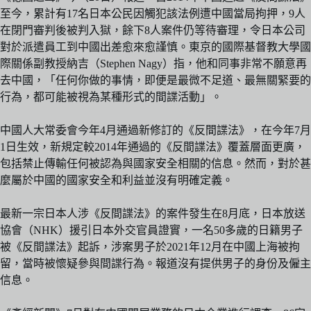
至今，累計有17名日本公民因觸犯該法例遭中國當局拘押，9人
在閉門審判後被判入獄，餘下8人案件仍等待審理，令日本公司
對於派遣員工到中國出差愈來愈謹慎。東京的國際基督教大學國
際關係副教授納吉（Stephen Nagy）指，他和同事非常不願意再
去中國，「任何你做的事情，即便是最微不足道、最無關緊要的
行為，都可能被視為某種形式的間諜活動」。
中國人大常委會今年4月通過新修訂的《反間諜法》，在今年7月
1日生效，新規定較2014年通過的《反間諜法》覆蓋層面更廣，
包括禁止傳輸任何被認為與國家安全相關的信息。然而，對於甚
麼屬於中國的國家安全和利益並沒有明確定義。
最新一宗日本人涉《反間諜法》的案件發生在8月底，日本放送
協會（NHK）援引日本外交官員證實，一名50多歲的日籍男子
被《反間諜法》起訴，涉案男子於2021年12月在中國上海被拘
留，當時被懷疑參與間諜行為。報道沒有提供男子的身份及僱主
信息。