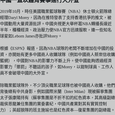
中國一直以體育賽事進行大外宣
2019年10月，時任美國職業籃球聯賽（NBA）休士頓火箭隊總
經理Daryl Morey，因為在推特發表了支持香港抗爭的推文，被
中國動用大量資源批評。中國央視更大舉杯葛NBA轉播長達近
半年，種種經濟、政治壓力使NBA官方迅速服軟，連一些知名
球星如Leborn James亦批評Morey。
根據《ESPN》報道，因為NBA球隊的老闆不斷增加在中國的投
資，亦開始有更多中國商人收購球隊（例如中國商人蔡崇信收購
籃網），中國對NBA的影響力不斷上升。使中國能夠透過經濟
影響力「懲罰」不聽話的孩子，如Morey，以鉗制球員、工作人
員不會破壞中國的大外宣。
除職業籃球隊外，不少頂尖職業足球隊也被中國商人收購，他們
背後總有中共身影，例如國際米蘭（Inter Milan）現被蘇寧集團
太子張康陽持有（蘇寧集團是不折不扣的紅色資本，其高級副總
裁侯恩龍兼任集團的黨委書紀，中國共產黨對其有實質控制
力）；英超狼隊的班主施瑜也是紅色資本—復星集團的副總裁。