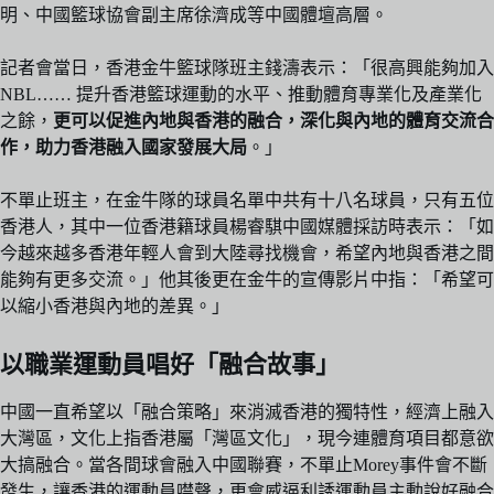
明、中國籃球協會副主席徐濟成等中國體壇高層。
記者會當日，香港金牛籃球隊班主錢濤表示：「很高興能夠加入
NBL…… 提升香港籃球運動的水平、推動體育專業化及產業化
之餘，
更可以促進內地與香港的融合，深化與內地的體育交流合
作，助力香港融入國家發展大局
。」
不單止班主，在金牛隊的球員名單中共有十八名球員，只有五位
香港人，其中一位香港籍球員楊睿騏中國媒體採訪時表示：「如
今越來越多香港年輕人會到大陸尋找機會，希望內地與香港之間
能夠有更多交流。」他其後更在金牛的宣傳影片中指：「希望可
以縮小香港與內地的差異。」
以職業運動員唱好「融合故事」
中國一直希望以「融合策略」來消滅香港的獨特性，經濟上融入
大灣區，文化上指香港屬「灣區文化」，現今連體育項目都意欲
大搞融合。當各間球會融入中國聯賽，不單止Morey事件會不斷
發生，讓香港的運動員噤聲，更會威逼利誘運動員主動說好融合