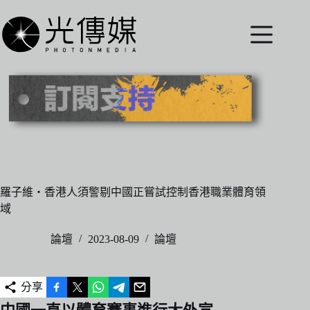
跳
至
主
要
內
容
羅子維・香港人須警剔中國正嘗試控制香港職業體育領
域
論壇
2023-08-09
論壇
分享