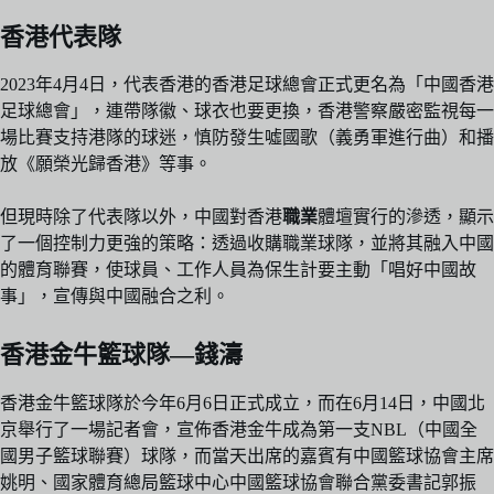
香港代表隊
2023年4月4日，代表香港的香港足球總會正式更名為「中國香港
足球總會」，連帶隊徽、球衣也要更換，香港警察嚴密監視每一
場比賽支持港隊的球迷，慎防發生噓國歌（義勇軍進行曲）和播
放《願榮光歸香港》等事。
但現時除了代表隊以外，中國對香港
職業
體壇實行的滲透，顯示
了一個控制力更強的策略：透過收購職業球隊，並將其融入中國
的體育聯賽，使球員、工作人員為保生計要主動「唱好中國故
事」，宣傳與中國融合之利。
香港金牛籃球隊—錢濤
香港金牛籃球隊於今年6月6日正式成立，而在6月14日，中國北
京舉行了一場記者會，宣佈香港金牛成為第一支NBL（中國全
國男子籃球聯賽）球隊，而當天出席的嘉賓有中國籃球協會主席
姚明、國家體育總局籃球中心中國籃球協會聯合黨委書記郭振