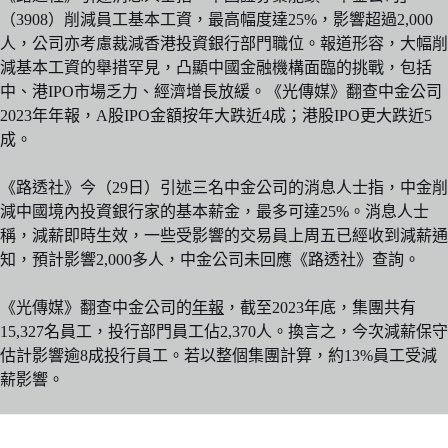
（3908）削減員工基本工資，最高幅度達25%，影響超過2,000
人，公司亦考慮裁減香港投資銀行部門職位。報道形容，大幅削
減基本工資的舉措罕見，凸顯中國金融機構面臨的挑戰，包括
中、港IPO市場乏力、經濟增長放緩。《光傳媒》翻查中金公司
2023年年報，A股IPO金額按年大跌近4成；港股IPO更大跌近5
成。
《路透社》今（29日）引述三名中金公司的消息人士指，中金削
減中國境內投資銀行家的基本薪金，最多可達25%。消息人士
稱，減薪即時生效，一些受影響的交易員上周五已經收到減薪通
知，預計影響2,000多人，中金公司未回應《路透社》查詢。
《光傳媒》翻查中金公司的
年報
，截至2023年底，集團共有
15,327名員工，投行部門員工佔2,370人。換言之，今次減薪保守
估計影響逾8成投行員工。若以整個集團計算，約13%員工受減
薪影響。