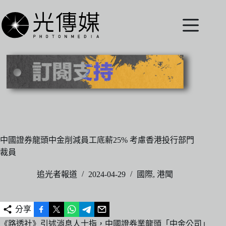
跳
至
主
要
內
容
中國證券龍頭中金削減員工底薪25% 考慮香港投行部門
裁員
追光者報道
2024-04-29
國際
,
港聞
分享
《路透社》引述消息人士指，中國證券業龍頭「中金公司」