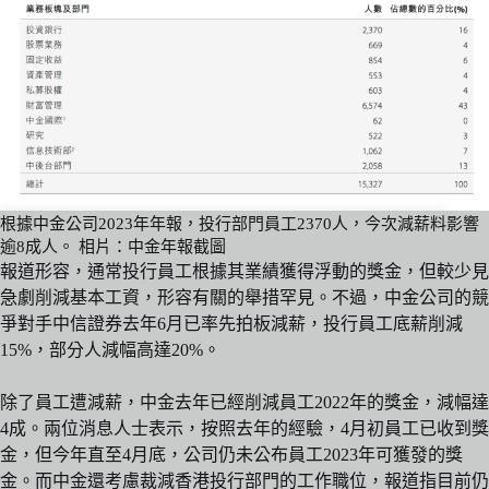
根據中金公司2023年年報，投行部門員工2370人，今次減薪料影響
逾8成人。 相片：中金年報截圖
報道形容，通常投行員工根據其業績獲得浮動的獎金，但較少見
急劇削減基本工資，形容有關的舉措罕見。不過，中金公司的競
爭對手中信證券去年6月已率先拍板減薪，投行員工底薪削減
15%，部分人減幅高達20%。
除了員工遭減薪，中金去年已經削減員工2022年的獎金，減幅達
4成。兩位消息人士表示，按照去年的經驗，4月初員工已收到獎
金，但今年直至4月底，公司仍未公布員工2023年可獲發的獎
金。而中金還考慮裁減香港投行部門的工作職位，報道指目前仍