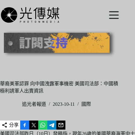
跳
至
主
要
內
容
華裔美軍認罪 向中國洩露軍事機密 美國司法部：中國積
極利誘軍人出賣資訊
追光者報道
2023-10-11
國際
分享
美國司法部昨日（10日）發稿指，現年26歲的美國華裔海軍中士