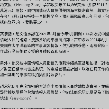
趙文恆（Wenheng Zhao）承認收受最少14,866美元（相當於11.7
萬港元）賄款，向中國情報人員提供美國海軍機密資訊。趙文恆
在今年8月3日被捕後一直還押至今，預計面臨最高20年刑期，包
括串謀罪5年、受賄罪15年。
案情指，趙文恆承認在2021年8月至今年5月期間，14次收受中國
情報人員的賄賂，洩露多項海軍機密資訊，當中涉及2021年8月
美國在太平洋戰區的軍事演習情報，包括戰艦移動、兩棲登陸、
作戰行動及後勤支援的具體位置和時間。
另外，他又被中國情報人員指使先後到沖繩美軍基地拍攝「對地
／對空任務導向雷達系統」的電路圖和設計圖，以及在其工作的
加州基地的軍事禁區拍攝相片及影片。
趙承認使用高度加密的方法向中國情報人員傳輸機密資訊，並銷
毀證據以隱瞞他曾和情報人員聯繫，他向法庭承認此舉是為了賺
快錢（easy-money）。