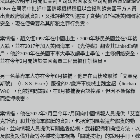
法庭將於明年1月開庭宣判。司法部國家安全司副檢察長Matthew
Olsen在聲明中批評中國情報機構積極以金錢利誘美國軍方人員
出賣政府敏感資訊，又批評趙文恆選擇了貪婪而非保護美國國家
安全，現在便需要為其所犯之罪行負責。
案情指，趙文恆1997年在中國出生，2009年移民美國並在3年後
入籍，並在2017年加入美國海軍。《光傳媒》翻查其LinkedIn帳
戶，他於2020年在美國軍事大學攻讀學士學位，主修網絡安全，
並在今年2月開始於美國海軍工程營擔任訓練員。
另一名華裔軍人亦在今年8月被捕，他是在兩棲攻擊艦「艾塞克
斯號」（U.S.S. Essex）服役的22歲海軍機械士魏金超（Jinchao
Wei），他被控間諜罪，在8月被捕後否認控罪，但因不獲保釋
而還押候審。
案情指，他在2022年2月至今年7月間向中國情報人員提供「艾塞
克斯號」和其他海軍艦艇的資訊，包括定期匯報這些艦隻的動
向，並向情報人員提供有關艦隻結構、武器配備和操控方法，以
及艦隻設備升級等各種被海軍視為「關鍵技術」的說明手冊，魏