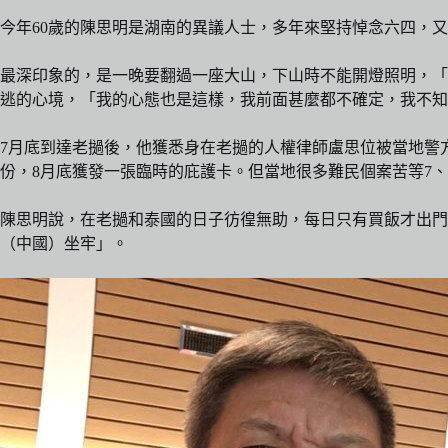
今年60歲的陳思明是湖南的異議人士，多年來堅持悼念六四，
最深印象的，是一晚要翻過一座大山，下山時不能開燈照明，「
逃的心境，「我的心態也是這樣，我前面甚麼都不確定，我不知
7月底到達老撾後，他獲悉身在老撾的人權律師盧思位被當地警
份，8月底獲發一張臨時的庇護卡。但當地很多難民個案苦等7
陳思明說，在老撾和泰國的日子彷徨無助，每日只有買飯才出
（中國）坐牢」。