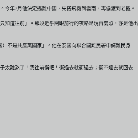
。今年7月他決定逃離中國，先搭飛機到雲南，再偷渡到老撾。
只知道往前」。那段近乎閉眼前行的夜路是現實寫照，亦是他出
國）不是共產黨國家」。他在泰國向聯合國難民署申請難民身
日子太難熬了！我往前衝吧！衝過去就衝過去；衝不過去就回去