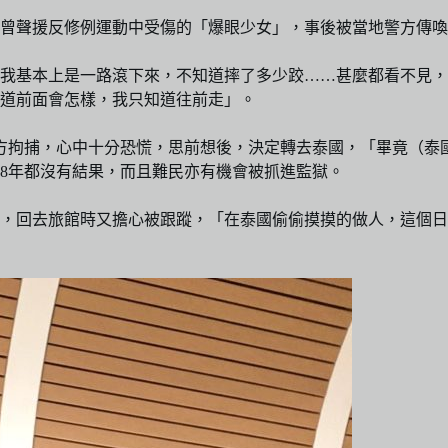
又曾聲援反修例運動中受傷的「爆眼少女」，事後被當地警方傳喚
我基本上是一路滾下來，不知道摔了多少跤……甚麼都看不見，
道前面會怎樣，我只知道往前走」。
方拘捕，心中十分恐慌，思前想後，決定轉去泰國，「畢竟（泰
、8年都沒有結果，而且難民亦有機會被抓進監獄。
門，回去旅館時又擔心被跟蹤，「在泰國偷偷摸摸的做人，這個