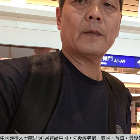
中國維權人士陳思明7月逃離中國，先後經老撾、泰國、台灣，最後