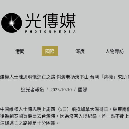
跳
至
主
要
內
容
港聞
國際
深度
人物專訪
維權人士陳思明憶逃亡之路 偷渡老撾滾下山 台灣「跳機」求助
追光者報道
2023-10-10
國際
中國維權人士陳思明上周四（5日）飛抵加拿大溫哥華，結束兩
後轉到泰國買機票去台灣時，因為沒有入境紀錄，差一點不能上
這條逃亡之路卻是十分困難。