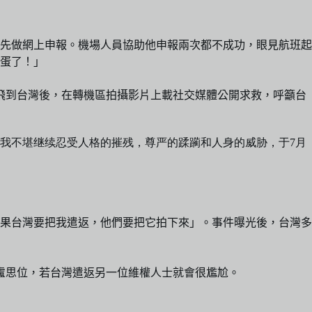
先做網上申報。機場人員協助他申報兩次都不成功，眼見航班起
蛋了！」
飛到台灣後，在轉機區拍攝影片上載社交媒體公開求救，呼籲台
我不堪继续忍受人格的摧残，尊严的蹂躏和人身的威胁，于7月
果台灣要把我遣返，他們要把它拍下來」。事件曝光後，台灣多
盧思位，若台灣遣返另一位維權人士就會很尷尬。