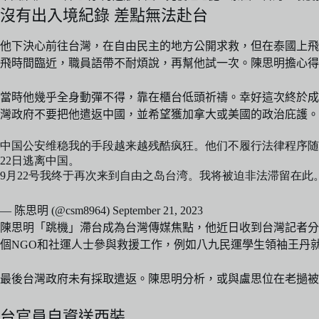
沒有出入境紀錄 差點無法赴台
他下決心前往台灣，在自由民主的地方公開求救，但在泰國上飛
飛時間臨近，職員語帶不耐煩說，再幫他試一次。陳思明擔心得
當時他幾乎全身動彈不得，靠在櫃台低頭祈禱。幸好這次終於成
灣政府不要把他遣返中國，並希望獲加拿大或美國的政治庇護。
中国公安维稳我的手段越来越残酷疯狂。他们不履行法律程序随
22日逃离中国。
9月22号我终于再次来到自由之岛台湾。我将被迫非法滞留在
— 陈思明 (@csm8964)
September 21, 2023
陳思明「跳機」滯台成為台灣傳媒焦點，他近日收到台灣記者分
個NGO和社運人士參與救援工作，例如八九民運學生領袖王丹
最後台灣政府未有採取遣返。陳思明分析，或與盧思位在老撾被
台官員自資送西裝