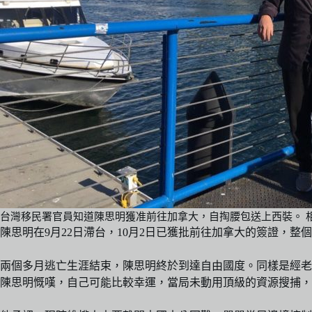
台灣移民署官員知道陳思明獲准前往加拿大，自掏腰包送上西裝。 
陳思明在9月22日滯台，10月2日已獲批前往加拿大的簽證，
兩個多月逃亡生涯結束，陳思明終於到達自由國度。同樣是經老撾逃
陳思明慨嘆，自己可能比較幸運，當局未動用頂級的資源搜捕，