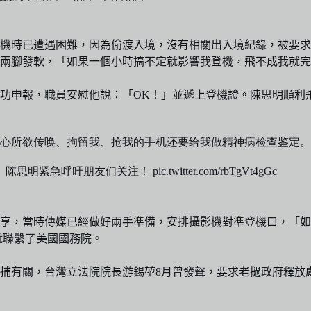
機時已遭遇困難，因為偷渡入境，沒有相關出入境紀錄，被要求
兩腳發軟，「如果一個小時搞不定就影響我登機，飛不成我就完
功申報，職員安慰他說：「OK！」並遞上登機證。陳思明順利
心所欲传唤、拘留我、抢我的手机还要给我做精神病检查鉴定。
此。陈思明紧急呼吁朋友们关注！
pic.twitter.com/rbTgVt4gGc
享，當時傳媒已經做好兩手準備，安排攝影機對準登機口，「如
就聯繫了美國國務院。
捕有關，台灣立法院院長游錫堃8月曾發聲，要求老撾政府釋放