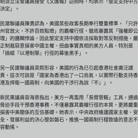
制派立法會議員接受《文匯報》訪問時，均表示「堅定支持中方
決定」。
民建聯議員陳勇認為，美國某些政客長期奉行雙重標準，「只許
州官放火，不許百姓點燈」的霸權行徑，徹底暴露其「強權即公
理」的邏輯悖論，因此堅定支持中國依法採取對等反制措施，嚴
正制裁惡意損害中國主權、扭曲事實真相的美方人員，特別是
「操縱『以港制華』行徑的幕後黑手」。
另一民建聯議員梁熙形容，美國的行為已引起香港社會廣泛譴
責，這次可說是「國家為香港出了一口烏氣，以實際行動支持香
港及捍衛一國兩制，向美國的干涉行為說『不』」。
新民黨議員容海恩指出，美方一再濫用「長臂管轄」工具，通過
脅迫手段干預香港事務，不僅暴露其霸權行徑的本質，更將嚴重
損害中美關係的互信基礎。她表示，中央政府維護國家主權、安
全、發展利益的決心堅如磐石，推進一國兩制行穩致遠的意志不
容動搖。