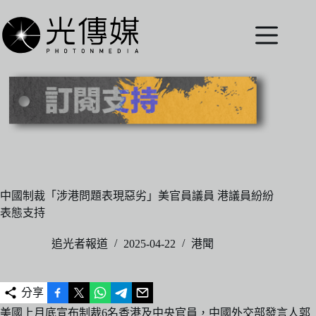
跳
至
主
要
內
容
中國制裁「涉港問題表現惡劣」美官員議員 港議員紛紛
表態支持
追光者報道
2025-04-22
港聞
分享
美國上月底宣布制裁6名香港及中央官員，中國外交部發言人郭