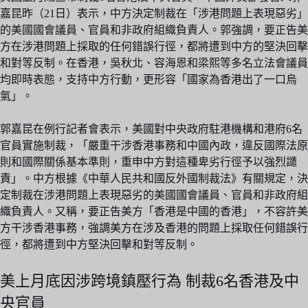
嘉昆昨（21日）表示，中方決定制裁在「涉港問題上表現惡劣」
的美國國會議員、官員和非政府組織負責人。郭強調，要正告美
方在涉港問題上採取的任何錯誤行徑，都將遭到中方的堅決回擊
和對等反制。在香港，吳秋北、容海恩和梁熙等多名立法會議員
均即時表態，支持中方行動，更形容「國家為香港出了一口烏
氣」。
郭嘉昆在例行記者會表示，美國對中央政府駐港機構和港府6名
官員實施制裁，「嚴重干涉香港事務和中國內政，違反國際法原
則和國際關係基本準則，重申中方對這種卑劣行徑予以強烈譴
責」。中方根據《中華人民共和國反外國制裁法》有關規定，決
定制裁在涉港問題上表現惡劣的美國國會議員、官員和非政府組
織負責人。又稱，要正告美方「香港是中國的香港」，不容許美
方干涉香港事務，強調美方在涉及香港的問題上採取任何錯誤行
徑，都將遭到中方堅決回擊和對等反制。
美上月底因涉跨境鎮壓行為 制裁6名香港及中
央官員