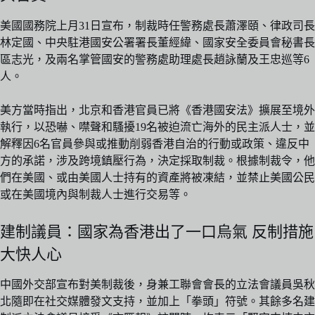
美國國務院上月31日宣布，制裁時任警務處長蕭澤頤、律政司長
林定國、中央駐港國安公署署長董經緯、國家安全委員會秘書長
區志光，及兩名掌管國安的警務處助理處長趙詠蘭及王忠巡等6
人。
美方當時指出，北京和香港官員已將《香港國安法》擴展至境外
執行，以恐嚇、噤聲和騷擾19名被迫流亡海外的民主派人士，並
解釋因6名官員參與或推動削弱香港自治的行動或政策、違反中
方的承諾，涉及跨境鎮壓行為，決定採取制裁。根據制裁令，他
們在美國、或由美國人士持有的資產將被凍結，並禁止美國公民
或在美國境內與制裁人士進行交易等。
建制議員：國家為香港出了一口烏氣 反制措施
大快人心
中國外交部宣布對美制裁後，身兼工聯會會長的立法會議員吳秋
北隨即在社交媒體發文支持，並加上「拳頭」符號。其餘多名建