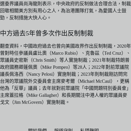
選委界議員尚海龍則表示，中央政府的反制做法合理合法，制裁
回敬相關美方別有用心之人，為治港團隊打氣，為愛國人士鼓
勁，反制措施大快人心。
中方過去5年曾多次作出反制制裁
翻查資料，中國政府過去也曾向美國政界作出反制制裁，2020年
曾對時任參議員盧比奧（Marco Rubio）、克魯茲（Ted Cruz）、
眾議員史密斯（Chris Smith）等人實施制裁；2021年制裁特朗普
政府國務卿蓬佩奧（Mike Pompeo）等28人；2022年對前眾議院
議長佩洛西（Nancy Pelosi）實施制裁；2023年則制裁剛訪問完
台灣的眾議院外交委員會主席麥考爾（Michael McCaul），更稱
他為「反華」議員；去年就對前眾議院「中國問題特別委員會」
主席蓋拉格（Mike Gallagher）和長期關注中港人權的眾議員麥
戈文（Jim McGovern）實施制裁。
關於我們
報道守則
私隱聲明