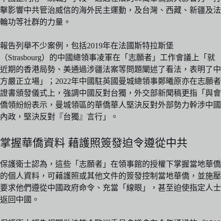
擊影響中共管治威信的海外民主運動，及台灣、西藏、新疆及法
輪功等社群的力量。
報告列舉不少案例，包括2019年在法國斯特拉斯堡
（Strasbourg）的中國總領事凌軍在「志願者」工作會議上「就
近期的香港局勢、美通過涉疆法案等問題闡述了看法，表明了中
方嚴正立場」；2022年中國駐英國曼城總領事鄭曦原亦在志願者
證書頒發儀式上，強調中國反對台獨，外交部新聞稿更指「與會
僑領紛紛表示，曼城領區的華僑華人堅決反對外部勢力幹涉中國
內政，堅決反對『台獨』言行」。
掌握華僑資料 藉護照簽發迫令遵從中共
保護衛士認為，這些「志願者」在領事館的授權下掌握當地華僑
的個人資料，可藉護照或其他文件的簽發控制當地華僑，並施壓
要求他們遵從中國政府命令、充當「線眼」，甚至迫使指定人士
返回中國。