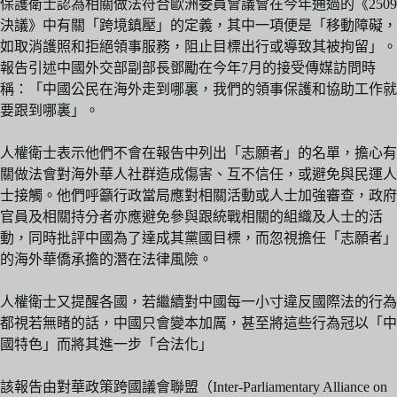
保護衛士認為相關做法符合歐洲委員會議會在今年通過的《2509
決議》中有關「跨境鎮壓」的定義，其中一項便是「移動障礙，
如取消護照和拒絕領事服務，阻止目標出行或導致其被拘留」。
報告引述中國外交部副部長鄧勵在今年7月的接受傳媒訪問時
稱：「中國公民在海外走到哪裏，我們的領事保護和協助工作就
要跟到哪裏」。
人權衛士表示他們不會在報告中列出「志願者」的名單，擔心有
關做法會對海外華人社群造成傷害、互不信任，或避免與民運人
士接觸。他們呼籲行政當局應對相關活動或人士加強審查，政府
官員及相關持分者亦應避免參與跟統戰相關的組織及人士的活
動，同時批評中國為了達成其黨國目標，而忽視擔任「志願者」
的海外華僑承擔的潛在法律風險。
人權衛士又提醒各國，若繼續對中國每一小寸違反國際法的行為
都視若無睹的話，中國只會變本加厲，甚至將這些行為冠以「中
國特色」而將其進一步「合法化」
該報告由對華政策跨國議會聯盟（Inter-Parliamentary Alliance on