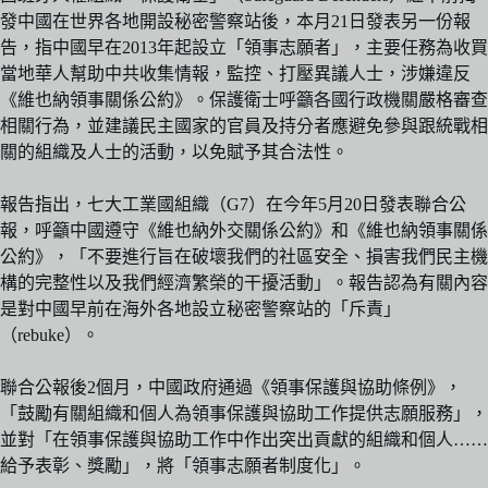
發中國在世界各地開設秘密警察站後，本月21日發表另一份報
告，指中國早在2013年起設立「領事志願者」，主要任務為收買
當地華人幫助中共收集情報，監控、打壓異議人士，涉嫌違反
《維也納領事關係公約》。保護衛士呼籲各國行政機關嚴格審查
相關行為，並建議民主國家的官員及持分者應避免參與跟統戰相
關的組織及人士的活動，以免賦予其合法性。
報告指出，七大工業國組織（G7）在今年5月20日發表聯合公
報，呼籲中國遵守《維也納外交關係公約》和《維也納領事關係
公約》，「不要進行旨在破壞我們的社區安全、損害我們民主機
構的完整性以及我們經濟繁榮的干擾活動」。報告認為有關內容
是對中國早前在海外各地設立秘密警察站的「斥責」
（rebuke）。
聯合公報後2個月，中國政府通過《領事保護與協助條例》，
「鼓勵有關組織和個人為領事保護與協助工作提供志願服務」，
並對「在領事保護與協助工作中作出突出貢獻的組織和個人……
給予表彰、獎勵」，將「領事志願者制度化」。