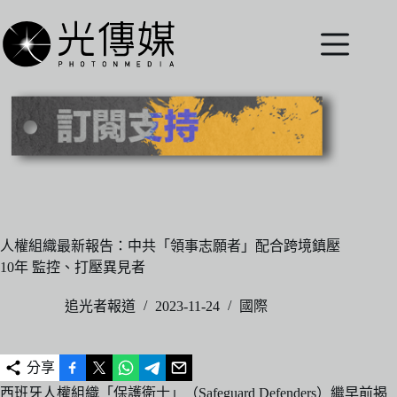
跳
至
主
要
內
容
人權組織最新報告：中共「領事志願者」配合跨境鎮壓
10年 監控、打壓異見者
追光者報道
2023-11-24
國際
分享
西班牙人權組織「保護衛士」（Safeguard Defenders）繼早前揭