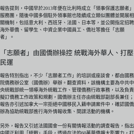
報告提到，中國早於2013年便在比利時成立「領事保護志願者」
服務團，隨後中國多個駐外領事館也陸續成立類似團體並開展相
關機制，包括意大利、西班牙、法國、日本等，並公開指定招聘
海外華僑、留學生、中資企業中國員工、僑社等擔任「志願
者」。
「志願者」由國僑辦操控 統戰海外華人、打壓
民運
報告特別指出，不少「志願者工作」的培訓或座談會，都由國務
院僑務辦公室（國僑辦）舉辦。翻查資料，該機構主要為中共中
央統戰部統一領導海外統戰工作、管理僑務行政事務，以及負責
擬訂僑務工作政策和規劃，國僑辦主任亦由統戰部副部長兼任；
報告亦引述加拿大一宗拒絕中國移民入籍申請案件中，確認國僑
辦為協助統戰部進行海外情報收集、間諜活動的機構。
另外，報告又引述法國國會一份有關情報活動的調查報告，指出
中國正利用「統戰」手段，透過在法的60萬華僑擴大影響力，打