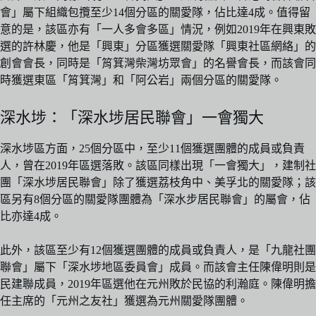
會」屬下組織包攬至少14個分區的關愛隊，佔比達4成。值得留
意的是，該區亦有「一人多會多區」情況，例如2019年在興東敗
選的許林慶，他是「興東」分區獲選關愛隊「興東社區網絡」的
創會會長，同時是「筲箕灣柴灣坊眾會」的名譽會長，而該會同
時獲選東區「筲箕灣」和「阿公岩」兩個分區的關愛隊。
深水埗：「深水埗居民聯會」一會獨大
深水埗區方面，25個分區中，至少11個獲選團體的成員或負責
人，曾在2019年區選落敗。該區同樣出現「一會獨大」，建制社
團「深水埗居民聯會」除了獲選荔枝角中、美孚北的關愛隊；該
區另有8個分區的關愛隊團體為「深水步居民聯會」的屬會，佔
比亦達4成。
此外，該區至少有12個獲選團體的成員或負責人，是「九龍社團
聯會」屬下「深水埗地區委員會」成員。而該會主任陳偉明則是
民建聯成員，2019年區選他在元州敗於民協的利瀚庭。陳偉明擔
任主席的「元州之友社」獲選為元州關愛隊團體。