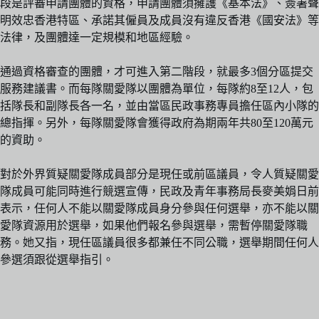
段是評審申請團體的資格，申請團體須擁護《基本法》、簽署聲
明效忠香港特區、承諾其僱員及成員沒有違反香港《國安法》等
法律，及團體達一定規模和地區經驗。
通過資格審查的團體，才可進入第二階段，就最多3個分區提交
服務建議書。而每隊關愛隊以團體為單位，每隊約8至12人，包
括隊長和副隊長各一名，並由當區民政事務專員擔任區內小隊的
總指揮。另外，每隊關愛隊會獲得政府為期兩年共80至120萬元
的資助。
對於外界質疑關愛隊成員部分是現任或前區議員，令人質疑關愛
隊成員可能同時進行競選宣傳，民政及青年事務局長麥美娟日前
表示，任何人不能以關愛隊成員身分參與任何選舉，亦不能以關
愛隊資源用於選舉，如果他們報名參與選舉，需暫停關愛隊職
務。她又指，現任區議員很多都兼任不同公職，選舉期間任何人
參選須跟從選舉指引。