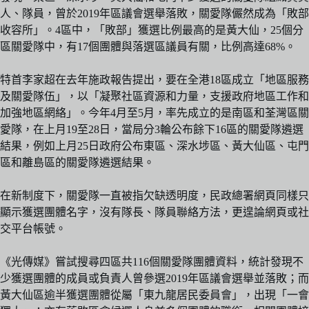
人、隊員，曾於2019年區議會選舉落敗，關愛隊儼然成為「敗部
收容所」。4區中，「敗部」獲選比例最高的是黃大仙，25個分
區關愛隊中，有17個團體與落選區議員有關，比例高達68%。
特首李家超在去年施政報告提出，要在全港18區成立「地區服務
及關愛隊伍」，以「凝聚社區資源和力量，支援政府地區工作和
加強地區網絡」。今年4月至5月，率先成立的是南區和荃灣區關
愛隊，在上月19至28日，當局分3輪公布餘下16區的關愛隊遴選
結果，例如上月25日政府公布東區、深水埗區、黃大仙區、屯門
區和離島區的關愛隊遴選結果。
在新制度下，關愛隊一直被指欠缺透明度，民政總署網頁同樣只
顯示獲選團體名字，沒有隊長、隊員聯絡方法，更遑論網頁或社
交平台帳號。
《光傳媒》嘗試搜尋四區共116個關愛隊團體資料，統計發現不
少獲選團體的成員或負責人曾參選2019年區議會選舉並落敗；而
黃大仙區逾半獲選團體從屬「東九龍居民委員會」，出現「一會