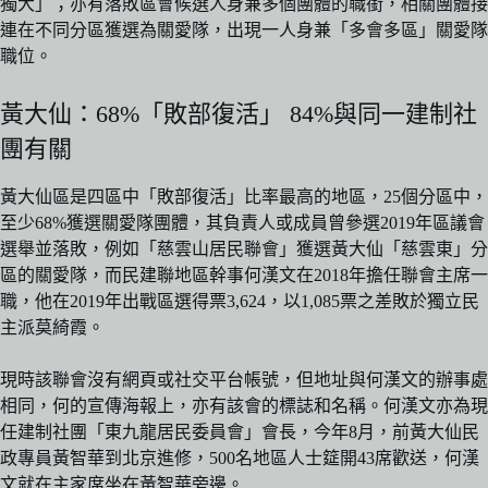
獨大」；亦有落敗區會候選人身兼多個團體的職銜，相關團體接
連在不同分區獲選為關愛隊，出現一人身兼「多會多區」關愛隊
職位。
黃大仙：68%「敗部復活」 84%與同一建制社
團有關
黃大仙區是四區中「敗部復活」比率最高的地區，25個分區中，
至少68%獲選關愛隊團體，其負責人或成員曾參選2019年區議會
選舉並落敗，例如「慈雲山居民聯會」獲選黃大仙「慈雲東」分
區的關愛隊，而民建聯地區幹事何漢文在2018年擔任聯會主席一
職，他在2019年出戰區選得票3,624，以1,085票之差敗於獨立民
主派莫綺霞。
現時該聯會沒有網頁或社交平台帳號，但地址與何漢文的辦事處
相同，何的宣傳海報上，亦有該會的標誌和名稱。何漢文亦為現
任建制社團「東九龍居民委員會」會長，今年8月，前黃大仙民
政專員黃智華到北京進修，500名地區人士筵開43席歡送，何漢
文就在主家席坐在黃智華旁邊。