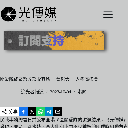
跳
至
主
要
內
容
關愛隊成區選敗部收容所 一會獨大 一人多區多會
追光者報道
2023-10-04
港聞
分享
民政事務總署日前公布全港18區關愛隊的遴選結果，《光傳媒》
發現，東區、深水埗、黃大仙和屯門不少獲選的關愛隊組織負責