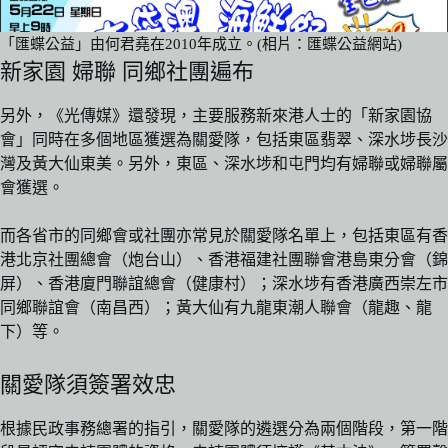
「匯蝶公益」由何君堯在2010年成立。(相片：匯蝶公益網站)
新家園 婦聯 同鄉社團遍布
另外，《光傳媒》還發現，主要服務新來港人士的「新家園協
會」同時在多個地區獲選為關愛隊，包括東區翡翠、深水埗長沙
灣及黃大仙東美。另外，東區、深水埗和屯門均有婦聯或婦聯屬
會獲選。
而各省市的同鄉會或社團亦常見於關愛隊名單上，包括東區有香
港北京社團總會（炮台山）、香港福建社團聯會港島東分會（錦
屏）、香港廈門聯誼總會（健康村）；深水埗有香港廣西崇左市
同鄉聯誼會（南昌西）；黃大仙有九龍東潮人聯會（龍趣、龍
下）等。
關愛隊須簽署效忠
根據民政事務總署的指引，關愛隊的遴選分為兩個階段，第一階