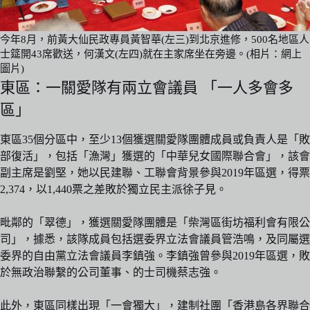
今年8月，前黃大仙民政專員黃智華(左三)到北京進修，500名地區人
士筵開43席歡送，何漢文(左四)就在主家席坐在旁邊。(相片：網上
圖片)
東區：一關愛隊有兩立會議員 「一人多會多
區」
東區35個分區中，至少13個獲選關愛隊團體成員或負責人是「敗
部復活」，包括「漁灣」獲選的「中華兒女國際聯合會」，該會
副主席是劉堅，她以民建聯、工聯會背景參與2019年區選，得票
2,374，以1,440票之差敗於獨立民主派徐子見。
毗鄰的「翠德」，獲選關愛隊團體是「柴灣區街坊福利會有限公
司」，據悉，該隊成員包括選委界立法會議員管浩鳴，及同屬選
委界的自由黨立法會議員李鎮強。李鎮強曾參與2019年區選，敗
於無政治聯繫的公司董事、的士司機蔡志強。
此外，東區同樣出現「一會獨大」，建制社團「香港島各界聯合