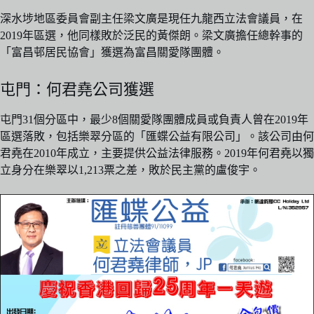
深水埗地區委員會副主任梁文廣是現任九龍西立法會議員，在
2019年區選，他同樣敗於泛民的黃傑朗。梁文廣擔任總幹事的
「富昌邨居民協會」獲選為富昌關愛隊團體。
屯門：何君堯公司獲選
屯門31個分區中，最少8個關愛隊團體成員或負責人曾在2019年
區選落敗，包括樂翠分區的「匯蝶公益有限公司」。該公司由何
君堯在2010年成立，主要提供公益法律服務。2019年何君堯以獨
立身分在樂翠以1,213票之差，敗於民主黨的盧俊宇。