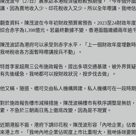
陳茂波今（27日）晨承認本港經濟復甦較預期慢，「今年個外
講，因為賣地收入少、印花稅收入又少，所以全年嚟講，我哋估計
翻查資料，陳茂波在今年初財政預算案預告，2023至24財政年
綜合赤字為1,398億元。若最終數據不變，香港面臨連續兩年逾
陳茂波認為港府可以承受到赤字水平，「上一個財政年度埋數時
我哋稅收各方面暫時嚟講按兵不動」。
特首李家超周三公布施政報告，提出多項交通基建，被外界質疑
有先後緩急，我哋都可以按財政狀況，按步伐去做」。
他又稱，隧道、橋可交由私人機構興建，私人機構可在一段時期
對於施政報告樓市減辣措施，陳茂波稱樓市有秩序調整是無妨，
累，不急於三朝兩日馬上徹底改變，因為是不現實。
近期港股不振，港府下調印花稅。陳茂波形容「內地企業」佔香
來港上市，「我哋內地企業佔呢度上市比重咁大，我哋係咪要