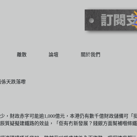
離散
論壇
關於我們
唔係天跌落嚟
少，財政赤字可能逾1,000億元，本港仍有數千億財政儲備可
辰質疑擬建鐵路的效益，「佢有冇新發展？錢銀方面幫補嗰條鐵