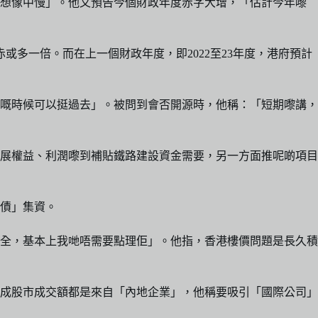
比想像中慢」。他又預告今個財政年度赤字大增，「估計今年嚟
或多一倍。而在上一個財政年度，即2022至23年度，港府預計
嘅時候可以挺過去」。被問到會否開源時，他稱：「短期嚟講，
展權益、利潤嚟到補貼鐵路建設資金需要，另一方面推呢啲項目
債」集資。
全，基本上我哋唔需要點理佢」。他指，香港樓價問題是長久積
8成股市成交額都是來自「內地企業」，他稱要吸引「國際公司」