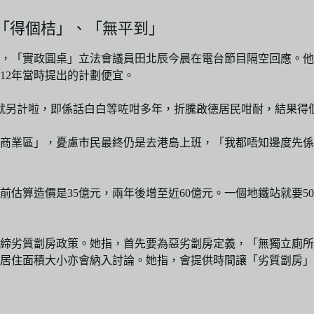
「得個桔」、「無平到」
，「實政圓桌」立法會議員田北辰今晨在電台節目隔空回應。他
12年當時提出的計劃便宜。
程就另計啦，即係話白白等咗咁多年，折騰啟德居民咁耐，結果得
商業區」，憂慮市民最終仍是去港島上班，「我都唔知邊度先係
估算造價是35億元，兩年後增至近60億元。一個地鐵站就要5
取締劣質劏房政策。她指，首先要為惡劣劏房定義，「無獨立廁
居住面積大小亦會納入討論。她指，會提供時間讓「劣質劏房」