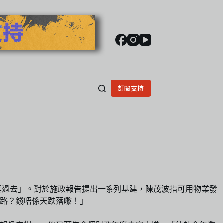
訂閱支持
「挺過去」。對於施政報告提出一系列基建，陳茂波指可用物業發
路？錢唔係天跌落嚟！」