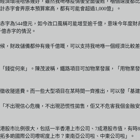
圍經濟環境唔係幾好，雖然我哋喺疫情後全面復甦，嗰個速度都
赤字會畀原本預算案高，都有可能會超過1,000億」。
度赤字為544億元，如今改口風稱可能增至逾千億，意味今年度財赤
千億赤字的情況。
候，財政儲備都仲有幾千億嘅，可以支持我哋喺一個經濟比較差
「錢從何來」。陳茂波稱，鐵路項目可加物業發展，「用物業發
徵收隧道費。而一些大型項目在某時間一齊推出，可以發「基建
「不出現信心危機，不出現恐慌性拋售，佢又不危害我個金融安
港股市比例很大，包括一半香港上市公司、7成港股市值，有時
開拓多啲國際公司嚟呢度上市？東南亞公司啦、中東公司啦」。