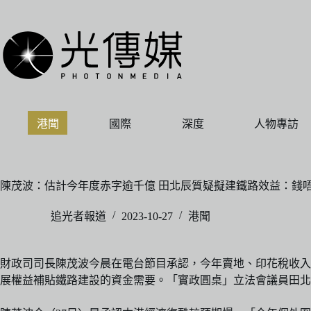
跳
至
主
要
內
容
港聞
國際
深度
人物專訪
陳茂波：估計今年度赤字逾千億 田北辰質疑擬建鐵路效益：錢
追光者報道
2023-10-27
港聞
財政司司長陳茂波今晨在電台節目承認，今年賣地、印花稅收入
展權益補貼鐵路建設的資金需要。「實政圓桌」立法會議員田北