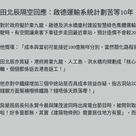
田北辰隔空回應：啟德運輸系統計劃苦等10年
對於政府擬於東九龍、啟德及洪水橋廈村建設智慧綠色集體運輸
駛時，有空間讓乘客下車徒步走回最近車站，預計造價不會較20
他慨嘆：「成本與當初可能接近100億無咩分別，當然簡化路
田北辰亦質疑，港府將東九龍、人工島、洪水橋均規劃成「核心
輪，個個都係返去港島返工！」
他亦對中鐵線增加三個中途站是否具成本效益存疑，指古洞站以前
錢銀方面幫補嗰條鐵路？錢唔係天跌落嚟！」
房屋局局長何永賢今晨與陳茂波同時出席電台節目時，被問到
啦！好多窗都無，其實《建築物條例》需要居住地方有窗」，而