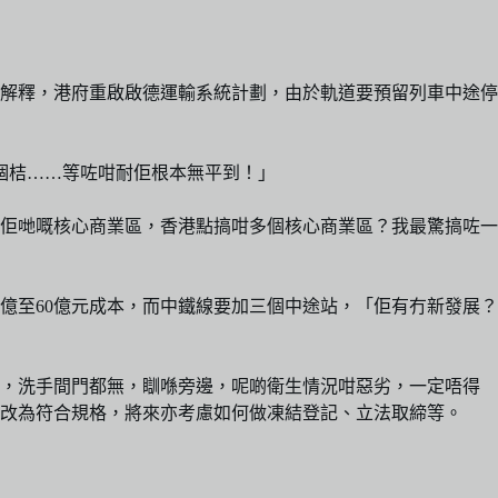
解釋，港府重啟啟德運輸系統計劃，由於軌道要預留列車中途停
個桔……等咗咁耐佢根本無平到！」
佢哋嘅核心商業區，香港點搞咁多個核心商業區？我最驚搞咗一
0億至60億元成本，而中鐵線要加三個中途站，「佢有冇新發展？
所，洗手間門都無，瞓喺旁邊，呢啲衛生情況咁惡劣，一定唔得
改為符合規格，將來亦考慮如何做凍結登記、立法取締等。