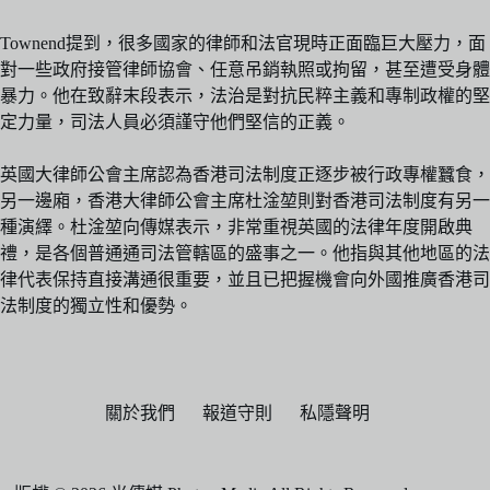
Townend提到，很多國家的律師和法官現時正面臨巨大壓力，面
對一些政府接管律師協會、任意吊銷執照或拘留，甚至遭受身體
暴力。他在致辭末段表示，法治是對抗民粹主義和專制政權的堅
定力量，司法人員必須謹守他們堅信的正義。
英國大律師公會主席認為香港司法制度正逐步被行政專權蠶食，
另一邊廂，香港大律師公會主席杜淦堃則對香港司法制度有另一
種演繹。杜淦堃向傳媒表示，非常重視英國的法律年度開啟典
禮，是各個普通通司法管轄區的盛事之一。他指與其他地區的法
律代表保持直接溝通很重要，並且已把握機會向外國推廣香港司
法制度的獨立性和優勢。
關於我們
報道守則
私隱聲明