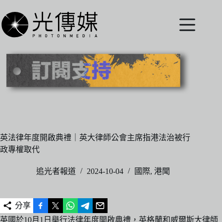
跳
至
主
要
內
容
英法律年度開啟典禮｜英大律師公會主席指港法治被行
政專權取代
追光者報道
2024-10-04
國際
,
港聞
分享
英國於10月1日舉行法律年度開啟典禮，英格蘭和威爾斯大律師