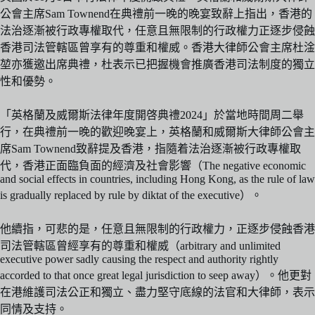
公會主席Sam Townend在典禮前一晚的晚宴致辭上指出，香港的
法治逐漸被行政專權取代，任意且無限制的行政權力正逐步侵蝕
香港司法管轄區曾享有的尊重和權威。香港大律師公會主席杜淦
堃亦獲邀出席典禮，杜表示已把握機會推廣香港司法制度的獨立
性和優勢。
「英格蘭及威爾斯法律年度開啓典禮2024」於當地時間周二舉
行，在典禮前一晚的歡迎晚宴上，英格蘭和威爾斯大律師公會主
席Sam Townend致辭提及香港，指隨着法治逐漸被行政專權取
代，香港正面臨負面的經濟及社會影響（The negative economic
and social effects in countries, including Hong Kong, as the rule of law
is gradually replaced by rule by diktat of the executive）。
他續指，可悲的是，任意且無限制的行政權力，正逐步侵蝕香港
司法管轄區曾經享有的尊重和權威（arbitrary and unlimited
executive power sadly causing the respect and authority rightly
accorded to that once great legal jurisdiction to seep away）。他更對
在港維護司法公正和獨立、盡力堅守底線的法官和大律師，表示
同情及支持。