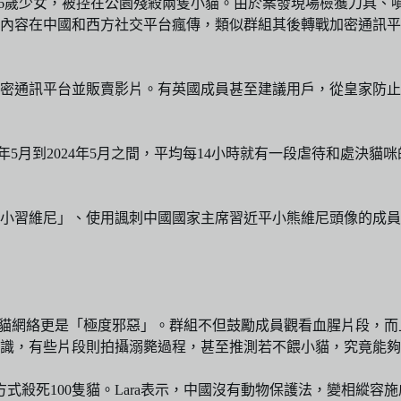
少年和16歲少女，被控在公園殘殺兩隻小貓。由於案發現場檢獲刀具
相關內容在中國和西方社交平台瘋傳，類似群組其後轉戰加密通訊
密通訊平台並販賣影片。有英國成員甚至建議用戶，從皇家防止虐
，從2023年5月到2024年5月之間，平均每14小時就有一段虐待
小習維尼」、使用諷刺中國國家主席習近平小熊維尼頭像的成員
個虐貓網絡更是「極度邪惡」。群組不但鼓勵成員觀看血腥片段，
識，有些片段則拍攝溺斃過程，甚至推測若不餵小貓，究竟能夠
方式殺死100隻貓。Lara表示，中國沒有動物保護法，變相縱