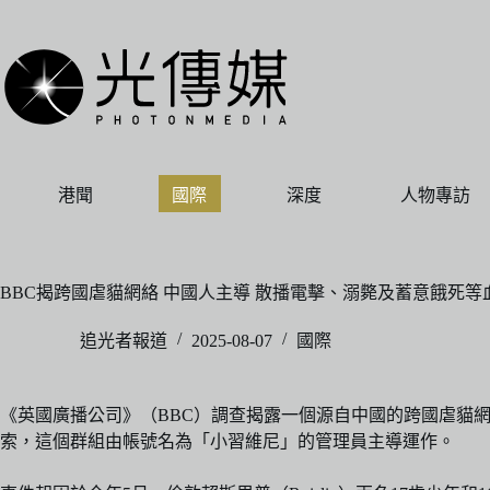
跳
至
主
要
內
容
港聞
國際
深度
人物專訪
BBC揭跨國虐貓網絡 中國人主導 散播電擊、溺斃及蓄意餓死等
追光者報道
2025-08-07
國際
《英國廣播公司》（BBC）調查揭露一個源自中國的跨國虐貓
索，這個群組由帳號名為「小習維尼」的管理員主導運作。