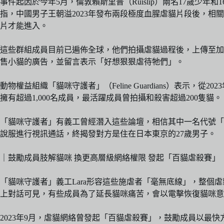
事件起因於今年5月，倫敦賴斯里普（Ruislip）兩名17歲
指，中國男子王朝溢2023年發布兩段極度血腥虐貓片段後，
片才能進入。
這些群組成員目前已遍佈全球，他們拍攝虐貓過程後，上傳至加
售小貓的廣告，並留言表示「好想狠狠虐待牠們」。
動物權益組織「貓咪守護者」（Feline Guardians）表示
擁有超過1,000名成員，最活躍成員曾拍攝和殺害超過200隻貓。
「貓咪守護者」有義工曾經潛入這些論壇，相信其中一名代號「
說服進行視訊通話，終揭發對方是住在日本東京的27歲男子。
｜鼓勵成員肢解貓咪 換更高層級網絡權限 發起「百貓虐殺賽」
「貓咪守護者」義工Lara形容這些施虐者「毫無底線」，整
上對話可見，有些成員為了延長貓咪痛苦，會以電擊恢復貓咪意
2023年9月，虐貓網絡曾發起「百貓虐殺賽」，鼓勵成員以最快