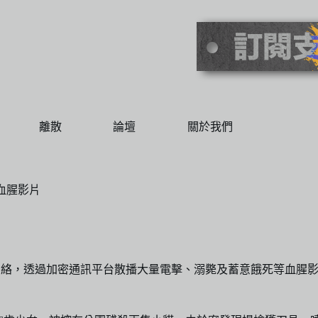
離散
論壇
關於我們
血腥影片
網絡，透過加密通訊平台散播大量電擊、溺斃及蓄意餓死等血腥影