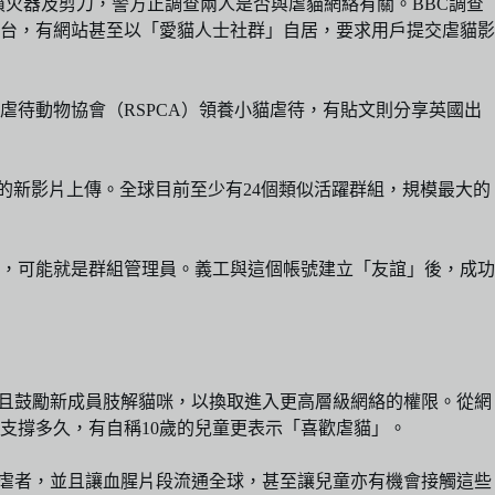
、噴火器及剪刀，警方正調查兩人是否與虐貓網絡有關。BBC調查
平台，有網站甚至以「愛貓人士社群」自居，要求用戶提交虐貓影
待動物協會（RSPCA）領養小貓虐待，有貼文則分享英國出
和處決貓咪的新影片上傳。全球目前至少有24個類似活躍群組，規模最大的
，可能就是群組管理員。義工與這個帳號建立「友誼」後，成功
而且鼓勵新成員肢解貓咪，以換取進入更高層級網絡的權限。從網
支撐多久，有自稱10歲的兒童更表示「喜歡虐貓」。
容施虐者，並且讓血腥片段流通全球，甚至讓兒童亦有機會接觸這些