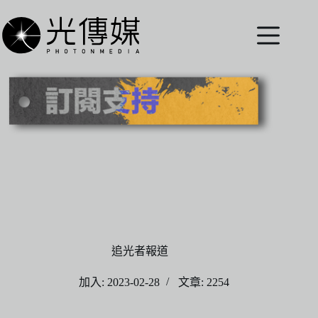
跳
至
主
要
內
容
追光者報道
加入: 2023-02-28
文章: 2254