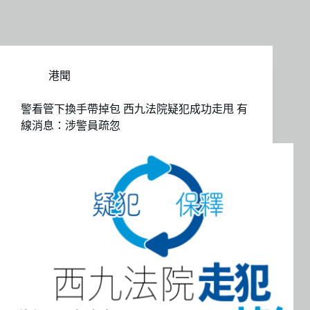
港聞
警看管下換手帶掉包 西九法院疑犯成功走甩 有
線消息：涉警員疏忽