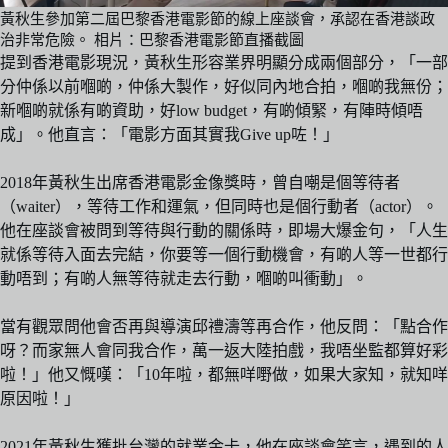
黃秋生參加第二屆巴黎香港電影節的線上座談會，承認在香港談政
治非常危險。 相片：巴黎香港電影節直播截圖
提到香港電影現況，黃秋生形容業界明顯分成兩個部分，「一部
分仲係以前嗰啲，仲係大製作，好似同內地合拍，嗰啲我無份；
新嗰啲就係有啲資助，好low budget，有啲傾緊，有陣時傾唔
成」。他直言：「電影方面其實我Give up咗！」
2018年黃秋生出席香港電影金像獎時，曾自嘲是個等待者
（waiter），等待工作和運氣，但同時也是個行動者（actor）。
他在座談會被問到等待與行動的關係時，即場大爆金句，「人生
就係等待入面去完結，你要等一個行動機會，有啲人等一世都行
動唔到；有啲人無等待就走去行動，嗰啲叫衝動」。
當有觀眾問他會否再與導演邱禮濤等再合作，他反問：「點合作
呀？而家無人會同我合作，萬一返大陸拍戲，我唔坐監都算好彩
啦！」他又慨嘆：「10年啦，都無咩嘢做，如果大家知，就知咩
原因啦！」
2021年黃秋生獲批台灣的就業金卡，他在座談會笑言，遇到的人