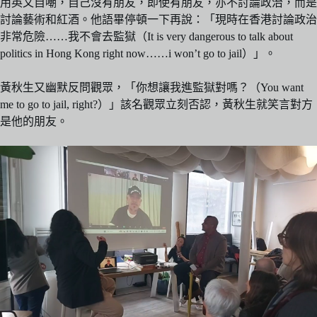
用英文自嘲，自己沒有朋友，即使有朋友，亦不討論政治，而是
討論藝術和紅酒。他語畢停頓一下再說：「現時在香港討論政治
非常危險……我不會去監獄（It is very dangerous to talk about
politics in Hong Kong right now……i won’t go to jail）」。
黃秋生又幽默反問觀眾，「你想讓我進監獄對嗎？（You want
me to go to jail, right?）」該名觀眾立刻否認，黃秋生就笑言對方
是他的朋友。