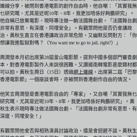
連線分享，被問到香港電影的創作自由時，他自嘲：「其實我無
乜研究嘅，尤其是近呢10年、8年，我更加唔係好夠膽研究」。
他自稱已放棄電影，現時專注做一齣法國舞台劇，「法國舞台劇
非常有意思、有深度，同埋安全」。有觀眾問他是否仍會講政
治，黃秋生直言在香港講政治非常危險，又幽默反問對方：「你
想讓我進監獄對嗎？（You want me to go to jail, right?）」
周潤發本月初出席第28屆釜山電影節，提到中國多個部門審查劇
本，對香港電影製作人來說很困難，又讚揚南韓電影甚麼題材都
可以拍。黃秋生周日（15日）透過
網上連線
，出席第二屆「巴黎
香港電影節」一個座談會時，亦被問到香港創作自由的情況。
他笑言周潤發是香港電影自由的「專家」，又自嘲「其實我無乜
研究嘅，尤其是近呢10年、8年，我更加唔係好夠膽研究」。黃
秋生表示現時專注做法國舞台劇，「法國舞台劇非常有意思、有
深度，同埋安全！」
有觀眾問他會否與相熟演員討論政治，還是會迴避不談。黃秋生