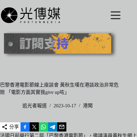
跳
至
主
要
內
容
巴黎香港電影節線上座談會 黃秋生嘆在港談政治非常危
險 「電影方面其實我give up咗」
追光者報道
2023-10-17
港聞
分享
法國日前舉行第二屆「巴黎香港電影節」，邀請演員黃秋生網上