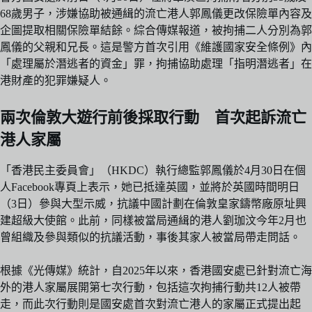
68歲男子，涉嫌協助被通緝的流亡港人郭鳳儀更改保險單內容及
企圖提取相關保險單結餘。綜合傳媒報道，被拘捕二人分別為郭
鳳儀的父親和兄長。這是警方首次引用《維護國家安全條例》內
「處理屬於潛逃者的資金」罪，拘捕協助處理「指明潛逃者」在
港財產的犯罪嫌疑人。
兩次倫敦大遊行前後採取行動 首次起訴流亡
港人家屬
「香港民主委員會」（HKDC）執行總監郭鳳儀於4月30日在個
人Facebook專頁上表示，她已抵達英國，並將於英國時間明日
（3日）參與大型示威，抗議中國計劃在倫敦皇家鑄幣廠原址興
建超級大使館。此前，同樣被當局通緝的港人劉珈汶今年2月也
曾組織及參與類似的抗議活動，事後其家人被當局帶走問話。
根據《光傳媒》統計，自2025年以來，香港國安處已針對流亡海
外的港人家屬展開第七次行動，包括這次拘捕行動共12人被帶
走，而此次行動則是國安處首次對流亡港人的家屬正式提出起