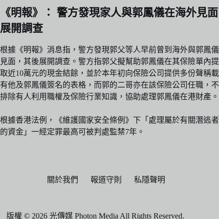
《明報》： 警方發現家人與郭鳳儀在海外見面
展開調查
根據《明報》消息指，警方發現郭父等人早前曾到海外與郭鳳儀
見面，其後展開調查。警方指郭父擬幫助郭鳳儀在其保險單內提
取近10萬元的現金結餘，並於本年初向保險公司提供多份聲稱載
有他及郭鳳儀簽名的表格，而郭的二哥亦在該保險公司任職，不
排除有人利用職權及保險行業知識，協助處理郭鳳儀在港財產。
根據香港法例，《維護國家安全條例》下「處理屬於有關潛逃者
的資金」一經定罪最高可被判處監禁7年。
關於我們
報道守則
私隱聲明
版權 © 2026 光傳媒 Photon Media All Rights Reserved.