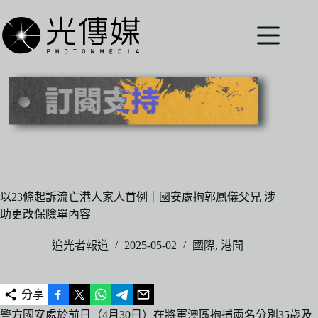
跳
至
主
要
內
容
以23條起訴流亡港人家人首例｜國安處拘郭鳳儀父兄 涉
助更改保險單內容
追光者報道
2025-05-02
國際
,
港聞
分享
警方國安處於前日（4月30日）在將軍澳區拘捕兩名分別35歲及