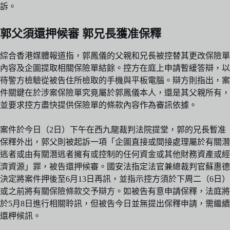
訴。
郭父須還押候審 郭兄長獲准保釋
綜合香港媒體報道指，郭鳳儀的父親和兄長被控替其更改保險單
內容及企圖提取相關保險單結餘。控方在庭上申請暫緩答辯，以
待警方檢驗從被告住所檢取的手機與平板電腦。辯方則指出，案
件關鍵在於涉案保險單究竟屬於郭鳳儀本人，還是其父親所有，
並要求控方盡快提供保險單的條款內容作為審訊依據。
案件於今日（2日）下午在西九龍裁判法院提堂，郭的兄長暫准
保釋外出，郭父則被起訴一項「企圖直接或間接處理屬於有關潛
逃者或由有關潛逃者擁有或控制的任何資金或其他財務資產或經
濟資源」罪，被告還押候審。國安法指定法官兼總裁判官蘇惠德
決定將案件押後至6月13日再訊，並指示控方須於下周二（6日）
或之前將有關保險條款交予辯方。如被告有意申請保釋，法庭將
於5月8日進行相關聆訊，但被告今日並無提出保釋申請，需繼續
還柙候訊。