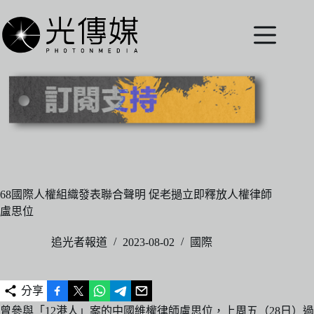
跳
至
主
要
內
容
68國際人權組織發表聯合聲明 促老撾立即釋放人權律師
盧思位
追光者報道
2023-08-02
國際
分享
曾參與「12港人」案的中國維權律師盧思位，上周五（28日）過