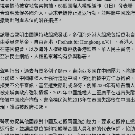
境老撾時被當地警察拘捕，68個國際人權組織昨（1日）發表聯
合聲明敦促各國介入，要求老撾停止遣返行動，並呼籲中國政府
撤銷針對盧思位的潛在指控。
該聯合聲明由國際特赦組織發起，多個海外港人組織包括香港自
由委員會基金、自由香港（Freiheit für Hongkong e.V.）、香港人
在德國協會，以及海外人權組織包括香港監察、華人民主書院、
亞洲民主網絡、人權監察等均有參與聯署。
聲明指出，過去有眾多例子顯示，東南亞多國在中國壓力下將維
吾爾族、中國維權人士強行遣返中國，使他們被中方任意拘留、
接受不公平審訊，甚至遭受酷刑或虐待，例如2009年有維吾爾人
被柬埔寨政府強制遣返、2022年中國維權人士董廣平在越南失蹤
後被中國政府拘留、書商桂民海於2015年在泰國失蹤後在中國出
現，護照被政府扣起。
聲明敦促其他國家對中國及老撾兩國施加壓力，要求老撾停止遣
返行動，並讓盧思位能夠接觸聯合國人員和他的代表律師，協助