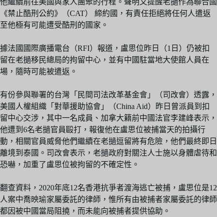
他繼續前往美國與家人團聚的行程。聲明又提醒老撾作為聯合國
《禁止酷刑公約》（CAT） 締約國，有責任拒絕將任何人遣返
至他極有可能遭受酷刑的國家。
據法國國際廣播電台（RFI）報道，盧思位昨日（1日）仍被扣
留在老撾移民總局的拘留中心，並有中國駐當地大使館人員在
場，隨時可能被遣返。
有份參與聯署的台灣「民間司法改革基金會」（司改會）透露，
美國人權組織「對華援助協會」（China Aid）昨日曾派員到扣
留中心交涉，其中一名成員、加拿大籍前中國法官李建峰表示，
他遭到6名老撾官員毆打，報復他在盧思位被捕當天的拍攝行
動，相關官員威脅他們繼續在老撾逗留將有危險，他們最終即日
離境到泰國。司改會表示，老撾政府對關注人士施以身體虐待和
恐嚇，加重了盧思位被拘留的不確定性。
翻查資料，2020年底12名香港抗爭者渡海逃亡被捕，盧思位是12
人案中喬映瑜家屬委託的律師，惟所有由被捕者家屬委託的律師
都因被中國當局阻撓，而未能向被捕者提供協助。