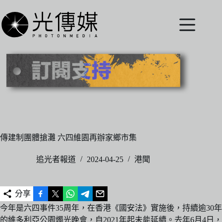
跳
至
主
要
內
容
傳建制團體搶灘 六四維園再辦家鄉市集
追光者報道
2024-04-25
港聞
分享
今年是六四事件35周年，在香港《國安法》實施後，持續逾30年
的維多利亞公園燭光晚會，自2021年起未能延續。去年6月4日，