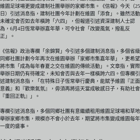
維園足球場更變成建制社團舉辦的家鄉市集。《信報》今天（25
日）引述消息指，建制社團今年計劃在維園「添食」。雖然活動
未確定會否如去年橫跨「六四」，但報道引述資深建制人士認
為，6月4日恆常舉辦嘉年華，可令社會「改變風氣，撥亂反
正」。
《信報》政治專欄「余錦賢」今引述多個建制消息指，多個省級
同鄉社團計劃今年再次在維園舉辦「家鄉市集嘉年華」，更希望
將市集「成為每年春夏之交在維園的傳統活動」。文章指，實際
舉辦日期仍有待確定，未知會否與去年一樣橫跨六四。但專欄引
述建制消息指，「在特殊日子恆常舉行慶典，能賦予維園『正面
意義』和『歡樂氣氛』，毋須再將這天當成敏感日子，有助社會
『重回正軌』」。
專欄引述消息指，多個同鄉社團有意繼續租用維園足球場和草地
舉辦家鄉市集，規模亦不會小於去年，期望將市集變成維園每年
一度的盛事。