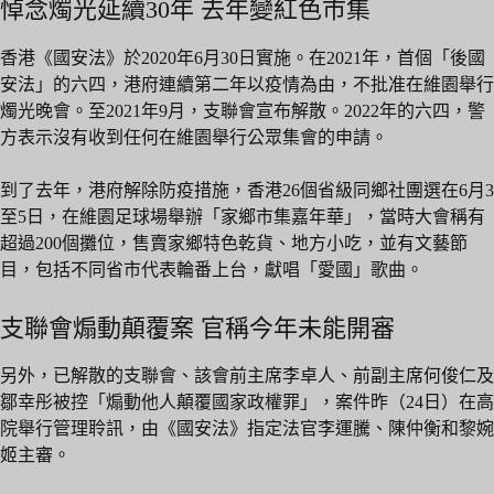
悼念燭光延續30年 去年變紅色市集
香港《國安法》於2020年6月30日實施。在2021年，首個「後國
安法」的六四，港府連續第二年以疫情為由，不批准在維園舉行
燭光晚會。至2021年9月，支聯會宣布解散。2022年的六四，警
方表示沒有收到任何在維園舉行公眾集會的申請。
到了去年，港府解除防疫措施，香港26個省級同鄉社團選在6月3
至5日，在維園足球場舉辦「家鄉市集嘉年華」，當時大會稱有
超過200個攤位，售賣家鄉特色乾貨、地方小吃，並有文藝節
目，包括不同省市代表輪番上台，獻唱「愛國」歌曲。
支聯會煽動顛覆案 官稱今年未能開審
另外，已解散的支聯會、該會前主席李卓人、前副主席何俊仁及
鄒幸彤被控「煽動他人顛覆國家政權罪」，案件昨（24日）在高
院舉行管理聆訊，由《國安法》指定法官李運騰、陳仲衡和黎婉
姬主審。