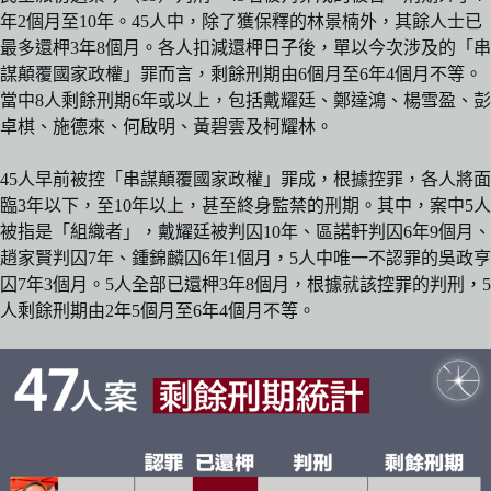
年2個月至10年。45人中，除了獲保釋的林景楠外，其餘人士已
最多還柙3年8個月。各人扣減還柙日子後，單以今次涉及的「串
謀顛覆國家政權」罪而言，剩餘刑期由6個月至6年4個月不等。
當中8人剩餘刑期6年或以上，包括戴耀廷、鄭達鴻、楊雪盈、彭
卓棋、施德來、何啟明、黃碧雲及柯耀林。
45人早前被控「串謀顛覆國家政權」罪成，根據控罪，各人將面
臨3年以下，至10年以上，甚至終身監禁的刑期。其中，案中5人
被指是「組織者」，戴耀廷被判囚10年、區諾軒判囚6年9個月、
趙家賢判囚7年、鍾錦麟囚6年1個月，5人中唯一不認罪的吳政亨
囚7年3個月。5人全部已還柙3年8個月，根據就該控罪的判刑，5
人剩餘刑期由2年5個月至6年4個月不等。