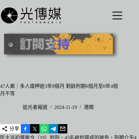
跳
至
主
要
內
容
47人案｜多人還柙逾3年8個月 剩餘刑期6個月至6年4個
月不等
追光者報道
2024-11-19
港聞
分享
民主派初選案今（19）判刑，45名被判罪成的被告，刑期介乎4