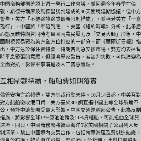
中國商務部則確認上週一舉行工作會議，並回溯今年春季在倫
敦、斯德哥爾摩及馬德里談判達成的90天關稅延期協議。但中方
警告，美方「不能邊談邊威脅新限制措施」，並稱若美方「一意
孤行」，中國將「奉陪到底」。美國《紐約時報》分析，此矛盾
心態反映特朗普同時考量國內農民壓力及「交易大師」形象，中
國則視貿易戰為美方全方位打壓的一部分。而《華爾街日報》指
出，中方急於保住習特會，特朗普則急安撫市場，雙方均表達暫
時平息緊張的意願，但經濟專家警告，若談判失敗，可能演變為
全面對抗，影響軍事溝通及人工智慧管理。
互相制裁持續，船舶費如期落實
儘管安撫言論頻傳，雙方制裁行動未停。10月14日起，中美互對
對方船舶徵收港口費，美方基於301調查指中國主導全球航運不
公，預計中遠集團受最大影響。中國交通運輸部公告，此為反制
措施，將影響全球13%原油油輪及11%貨櫃船，可能扭曲全球貨
運流。同日，中國商務部將韓華海洋5家美國相關子公司列入反
制清單，禁止中國境內交易合作，包括韓華海運及費城造船廠。
消息公布後，韓華海洋股價一度跌8%。分析稱，此舉打擊幫助