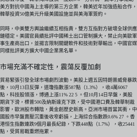
美方對抗中國海上主導的第三方企業，韓美近年加強造船合作，
韓華投資50億美元升級美國設施並與美海軍簽約。
同時，中美雙方輿論繼續互相指責，雙方互指對方破壞全球供應
鏈穩定。美國官員續批評中國稀土出口管制擴大，禁止向美歐軍
事生產商出口，並揚言限制關鍵軟件和技術對華輸出，中國官媒
同樣批評美方擴大中國企業黑名單。
市場充滿不確定性，震蕩反覆加劇
貿易緊張引發全球市場劇烈波動。美股上週五因特朗普威脅暴跌
後，10月13日反彈，道瓊指數漲587點（1.3%），收4萬6067
點，科技股領漲，博通上漲11% 22 5 。但10月14日早盤，美股
期貨下滑，標普500及納斯達克下跌，受中國港口費及韓華制裁
影響，歐洲股市轉陰，黃金創歷史新高。亞洲市場首當其衝，中
國股市早盤賣壓沉重後收窄虧損，上海綜合指數跌0.6% 27 。香
港恒生指數連跌9個月最長紀錄，下跌448點（1.7%），收25441
點，受貿易戰重燃拖累。