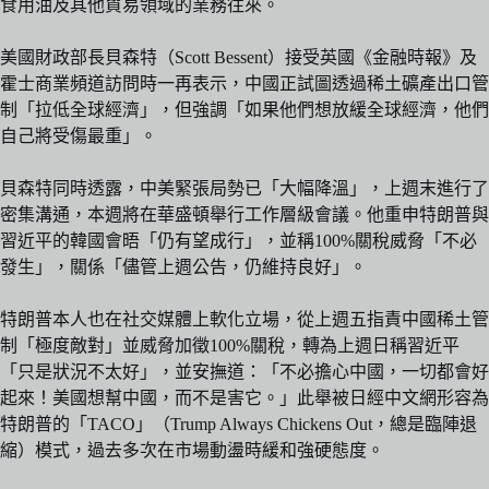
食用油及其他貿易領域的業務往來。
美國財政部長貝森特（Scott Bessent）接受英國《金融時報》及
霍士商業頻道訪問時一再表示，中國正試圖透過稀土礦產出口管
制「拉低全球經濟」，但強調「如果他們想放緩全球經濟，他們
自己將受傷最重」。
貝森特同時透露，中美緊張局勢已「大幅降溫」，上週末進行了
密集溝通，本週將在華盛頓舉行工作層級會議。他重申特朗普與
習近平的韓國會晤「仍有望成行」，並稱100%關稅威脅「不必
發生」，關係「儘管上週公告，仍維持良好」。
特朗普本人也在社交媒體上軟化立場，從上週五指責中國稀土管
制「極度敵對」並威脅加徵100%關稅，轉為上週日稱習近平
「只是狀況不太好」，並安撫道：「不必擔心中國，一切都會好
起來！美國想幫中國，而不是害它。」此舉被日經中文網形容為
特朗普的「TACO」（Trump Always Chickens Out，總是臨陣退
縮）模式，過去多次在市場動盪時緩和強硬態度。