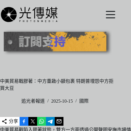
跳
至
主
要
內
容
中美貿易戰膠著：中方重啟小額包裹 特朗普埋怨中方拒
買大豆
追光者報道
2025-10-15
國際
分享
中美貿易戰陷入膠著狀態，雙方一方面透過公開聲明安撫市場情