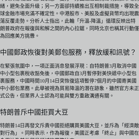
緒，避免全面升級；另一方面卻持續推出互相制裁措施，導致全
球金融市場充滿不確定性。中港股市、美股及虛擬貨幣均出現震
蕩反覆走勢。分析人士指出，此輪「升溫-降溫」循環反映出特
朗普政府在報復與和解之間的內心拉鋸，同時北京也稱其行動僅
為回應美方挑釁。
中國郵政恢復對美郵包服務，釋放緩和訊號？
在緊張氛圍中，一項正面消息發展浮現：自特朗普3月取消中國
中小型包裹稅收豁免後，中國郵政自3月暫停對美快遞中小型包
裹服務，中國時間10月14日突恢復這項暫停7個月的中國寄美國
中小郵包業務。此舉被視為貿易降溫的潛在跡象，雖然官方未正
式公告，但業界人士認為可能與雙方重啟溝通有關。
特朗普斥中國拒買大豆
特朗普14日再發文斥責中國拒絕購買美國大豆，並斥為「經濟敵
對行為」。同時表示，作為報復，美國正考慮「終止」與中國在