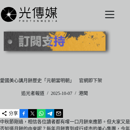
跳
至
主
要
內
容
愛國美心講月餅歷史「元朝當明朝」 官網即下架
追光者報道
2025-10-07
港聞
分享
中秋節剛過，相信各位讀者都有嚐一口月餅來應節。但大家又是
否知道月餅的由來呢？每年月餅賣到成行成市的美心集團，今年