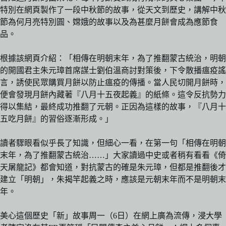
特別在網頁製作了一段中秋節的故事，從天文到歷史，講解中秋
節為何月亮特別圓、嫦娥的故事以及為甚麼月餅會成為應節食
品。
根據該網頁介紹：「相傳在明朝末年，為了推翻蒙古統治，明朝
的開國君主朱元璋首席謀士劉伯溫商討對策後，下令散播瘟疫謠
言，誘使民眾購買月餅以防止瘟疫的傳播。當人民切開月餅時，
便會發現月餅內藏著『八月十五夜起義』的紙條。這令反抗勢力
得以集結，最終成功推翻了元朝。正因為這樣的故事，『八月十
五吃月餅』的習俗逐漸形成。」
讀者驟眼看似乎長了知識，但細心一看，在第一句「相傳在明朝
末年，為了推翻蒙古統治……」大家讀過中史或者稍有看看《倚
天屠龍記》都會知道，對抗蒙古的確是朱元璋，但都是推翻後才
建立「明朝」，朱揭竿起義之時，應該是元朝末年而不是明朝末
年。
美心這個歷史「新」故事周一（6日）在網上廣為流傳，浸大學