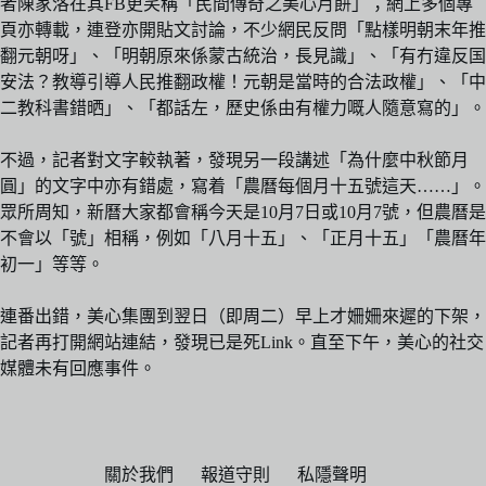
者陳家洛在其FB更笑稱「民間傳奇之美心月餅」；網上多個專
頁亦轉載，連登亦開貼文討論，不少網民反問「點樣明朝末年推
翻元朝呀」、「明朝原來係蒙古統治，長見識」、「有冇違反国
安法？教導引導人民推翻政權！元朝是當時的合法政權」、「中
二教科書錯晒」、「都話左，歷史係由有權力嘅人隨意寫的」。
不過，記者對文字較執著，發現另一段講述「為什麼中秋節月
圓」的文字中亦有錯處，寫着「農曆每個月十五號這天……」。
眾所周知，新曆大家都會稱今天是10月7日或10月7號，但農曆是
不會以「號」相稱，例如「八月十五」、「正月十五」「農曆年
初一」等等。
連番出錯，美心集團到翌日（即周二）早上才姍姍來遲的下架，
記者再打開網站連結，發現已是死Link。直至下午，美心的社交
媒體未有回應事件。
關於我們
報道守則
私隱聲明