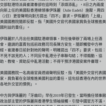
交部駐港特派員崔建春卻在這時刻「添煩添亂」，8日之內兩度
向新上任的美國駐香港總領事伊珠麗（Julie Eadeh）施壓，周四
（2日）更發聲明向對方提出「四不」要求。伊珠麗的「上級」
美國國務院隨即反駁，指「美國外交官代表國家肩負全球推進美
國利益的重任」。
伊珠麗於八月出任美國駐港總領事，到任後舉辦了兩場上任酒
會，邀請的嘉賓包括前政務司司長陳方安生，隨即觸發中方神
經。崔建春日前針對她的聲明，明確提出「四不」要求，包括：
不見不該見的人；不同反中亂港分子串聯勾結；不得煽動、協
助、教唆、資助反中亂港活動；不得干預涉港國安案件審理。
美國國務院一名高級官員透過聲明反駁，指「美國外交官代表國
家，肩負著在全球推進美國利益的重任，這包括香港在內的世界
各地外交官的慣例」。
中方與伊珠麗的「牙齒印」早在2019年已發生，當時擔任領事館
政治部主管的伊珠麗與香港學生領袖接觸，引發中國官方不滿，