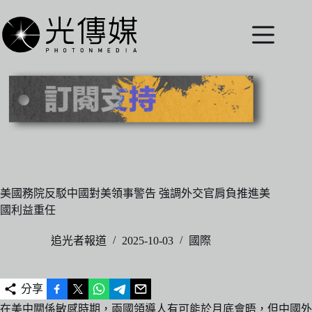
跳
至
主
要
內
容
美國務院反駁中國對美領事警告 強調外交官肩負推進美
國利益重任
追光者報道
2025-10-03
國際
分享
在美中關係敏感時期，兩國領導人有可能於月底會晤，但中國外