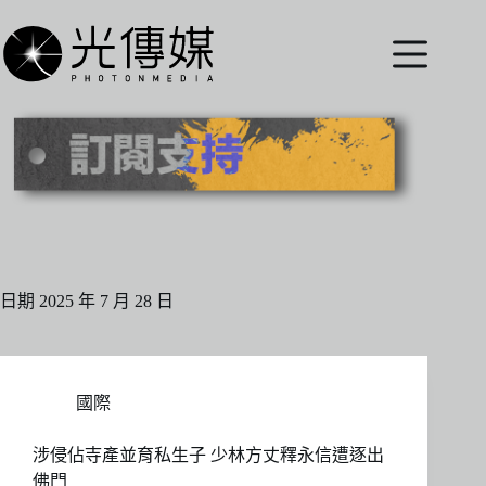
跳
至
主
要
內
容
日期
2025 年 7 月 28 日
國際
涉侵佔寺產並育私生子 少林方丈釋永信遭逐出
佛門