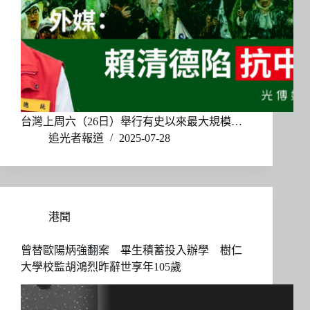
台灣上周六（26日）舉行有史以來最大規模…
追光者報道
2025-07-28
港聞
曾替歐陽炳強翻案 畢生積蓄投入辦學 樹仁
大學校監胡鴻烈昨辭世享年105歲