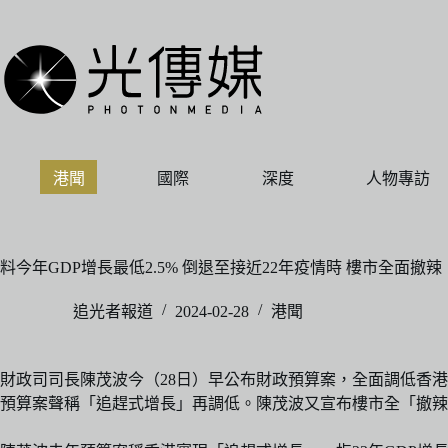
跳
至
主
要
內
容
港聞
國際
深度
人物專訪
料今年GDP增長最低2.5% 倒退至接近22年疫情時 樓市全面撤辣
追光者報道
2024-02-28
港聞
財政司司長陳茂波今（28日）早公布財政預算案，全面調低香港GDP
預算案聲稱「追趕式增長」再調低。陳茂波又宣布樓市全「撤