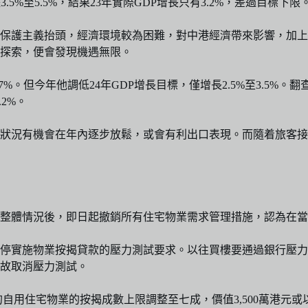
5%至5.5%，結果23年實際GDP增長只有3.2%，差過目標下限
保護主義抬頭，經濟環境較為困難，對中港經濟帶來影響，加上
探索，便會發現機遇無限。
7%。但今年他調低24年GDP增長目標，僅增長2.5%至3.5%。
2%。
狀況有機會在年內逐步放鬆，或會有利出口表現。而隨着旅客接
整體情況後，即日起撤銷所有住宅物業需求管理措施，認為在當
停實施物業按揭貸款的壓力測試要求。以往買樓要通過銀行壓力
故取消壓力測試。
下的自用住宅物業的按揭成數上限調整至七成，價值3,500萬港