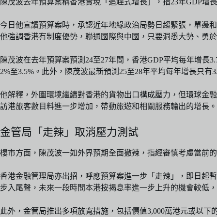
陳茂波去年預算案稱香港實現「追趕式增長」，指23年GDP增長3.
今日他宣讀預算案時，承認近年地緣政治局勢日趨緊張，單邊和
他強調香港有制度優勢，聯通國際與中國，只要洞悉大勢、勇於
陳茂波在去年預算案預測24至27年間，香港GDP平均每年增長3.
2%至3.5%。此外，陳茂波最新預測25至28年平均每年增長只有3.
他解釋，外圍環境繼續對香港的貨物出口構成壓力，但環球金融
訪港旅客數目料進一步增加，帶動旅遊和相關服務輸出的增長。
金管局「走辣」取消壓力測試
樓市方面，陳茂波一如外界預期全面撤辣，指經審慎考慮當前的
香港金融管理局亦出招，呼應預算案進一步「走辣」，即日起暫
步入尾聲，未來一段時間本港按揭息率進一步上升的機會較低，
此外，金管局推出多項放寬措施，包括價值3,000萬港元或以