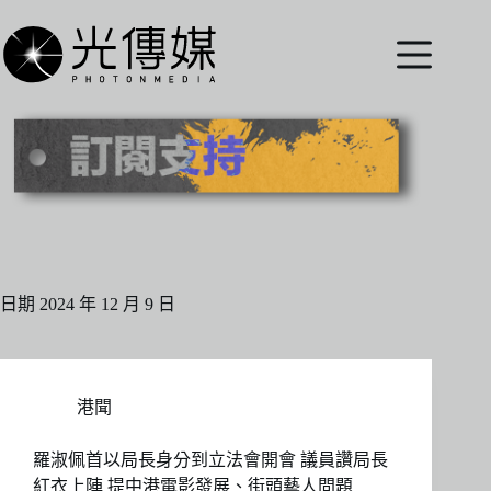
跳
至
主
要
內
容
日期
2024 年 12 月 9 日
港聞
羅淑佩首以局長身分到立法會開會 議員讚局長
紅衣上陣 提中港電影發展、街頭藝人問題