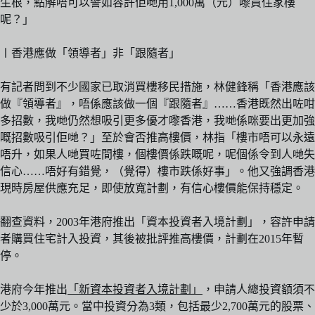
生根，點解唔可以譬如容許佢哋用1,000萬（元）嚟買住家樓
呢？」
〡香港應做「領導者」非「跟隨者」
有記者問到不少國家已取消買樓移民措施，林健鋒稱「香港應該
做『領導者』，唔係應該做一個『跟隨者』……香港既然出咗咁
多招數，我哋仍然想吸引更多優才嚟香港，我哋係咪要出更加強
嘅招數吸引佢哋？」至於會否推高樓價，林指「樓市唔可以永遠
唔升，如果人哋買咗間樓，個樓價係跌嘅呢，呢個係令到人哋失
信心……唔好有錯覺，（覺得）樓市跌係好事」。他又強調香港
現時房屋供應充足，即使放寬計劃，有信心樓價能保持穩定。
翻查資料，2003年港府推出「資本投資者入境計劃」，容許申請
者購買住宅計入投資，其後被批評推高樓價，計劃在2015年暫
停。
港府今年推出
「新資本投資者入境計劃」
，申請人總投資額須不
少於3,000萬元。當中投資分為3類，包括最少2,700萬元的股票、