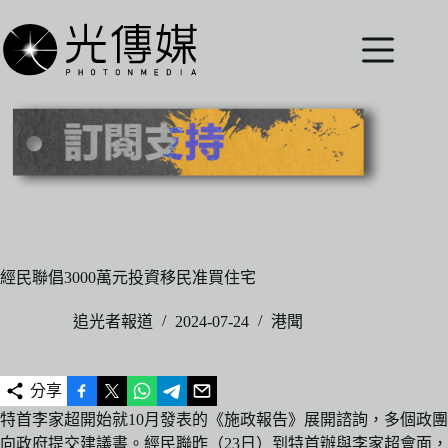
跳
至
主
要
內
容
經民聯倡3000萬元投資移民准買住宅
追光者報道
2024-07-24
港聞
分享
特首李家超開始就10月發表的《施政報告》展開諮詢，多個政團
向政府提交建議書。經民聯昨（23日）到特首辦與李家超會面，