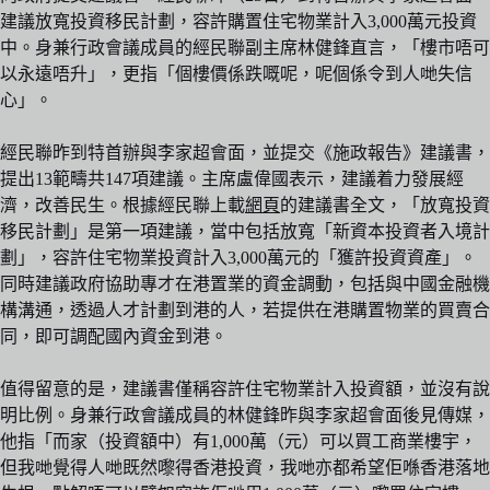
建議放寬投資移民計劃，容許購置住宅物業計入3,000萬元投資
中。身兼行政會議成員的經民聯副主席林健鋒直言，「樓市唔可
以永遠唔升」，更指「個樓價係跌嘅呢，呢個係令到人哋失信
心」。
經民聯昨到特首辦與李家超會面，並提交《施政報告》建議書，
提出13範疇共147項建議。主席盧偉國表示，建議着力發展經
濟，改善民生。根據經民聯上載
網頁
的建議書全文，「放寬投資
移民計劃」是第一項建議，當中包括放寬「新資本投資者入境計
劃」，容許住宅物業投資計入3,000萬元的「獲許投資資產」。
同時建議政府協助專才在港置業的資金調動，包括與中國金融機
構溝通，透過人才計劃到港的人，若提供在港購置物業的買賣合
同，即可調配國內資金到港。
值得留意的是，建議書僅稱容許住宅物業計入投資額，並沒有說
明比例。身兼行政會議成員的林健鋒昨與李家超會面後見傳媒，
他指「而家（投資額中）有1,000萬（元）可以買工商業樓宇，
但我哋覺得人哋既然嚟得香港投資，我哋亦都希望佢喺香港落地