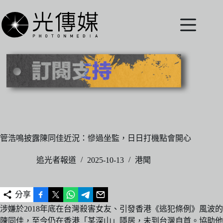
跳
至
主
要
內
容
管浩鳴披露陳同佳近況：慘過坐監，日日打機點會開心
追光者報道
2025-10-13
港聞
分享
涉嫌於2018年底在台灣殺害女友、引發香港《逃犯條例》風波的
陳同佳，至今仍在香港「某深山」隱居，未到台灣自首。協助他